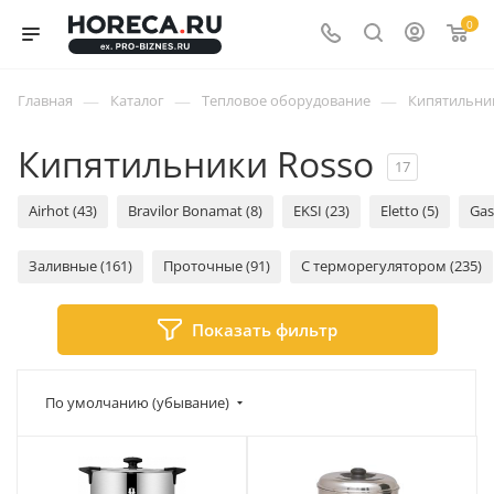
0
—
—
—
Главная
Каталог
Тепловое оборудование
Кипятильни
Кипятильники Rosso
17
Airhot (43)
Bravilor Bonamat (8)
EKSI (23)
Eletto (5)
Gas
Заливные (161)
Проточные (91)
С терморегулятором (235)
Показать фильтр
По умолчанию (убывание)