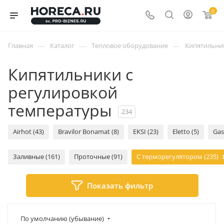
0
—
—
—
Главная
Каталог
Тепловое оборудование
Кипятильни
Кипятильники с
регулировкой
температуры
234
Airhot (43)
Bravilor Bonamat (8)
EKSI (23)
Eletto (5)
Gas
Заливные (161)
Проточные (91)
С терморегулятором (235)
Показать фильтр
По умолчанию (убывание)