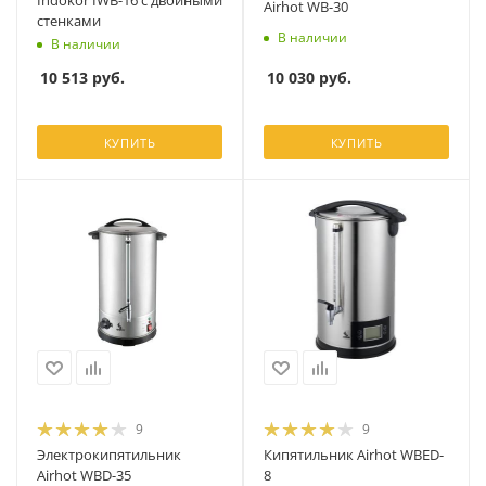
Indokor IWB-16 с двойными
Airhot WB-30
стенками
В наличии
В наличии
10 030
руб.
10 513
руб.
КУПИТЬ
КУПИТЬ
9
9
Электрокипятильник
Кипятильник Airhot WBED-
Airhot WBD-35
8