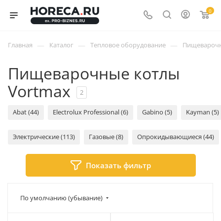
0
—
—
—
Главная
Каталог
Тепловое оборудование
Пищеварочн
Пищеварочные котлы
Vortmax
2
Abat (44)
Electrolux Professional (6)
Gabino (5)
Kayman (5)
Электрические (113)
Газовые (8)
Опрокидывающиеся (44)
Показать фильтр
По умолчанию (убывание)