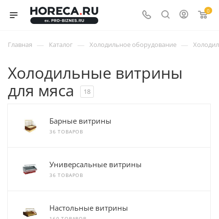
0
—
—
—
Главная
Каталог
Холодильное оборудование
Холоди
Холодильные витрины
для мяса
18
Барные витрины
36 ТОВАРОВ
Универсальные витрины
36 ТОВАРОВ
Настольные витрины
160 ТОВАРОВ