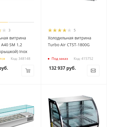
3
5
ьная витрина
Холодильная витрина
 A40 SM 1,2
Turbo Air CTST-1800G
 крышкой) Inox
Код: 348148
Код: 415752
тся
Под заказ
уб.
132 937
руб.