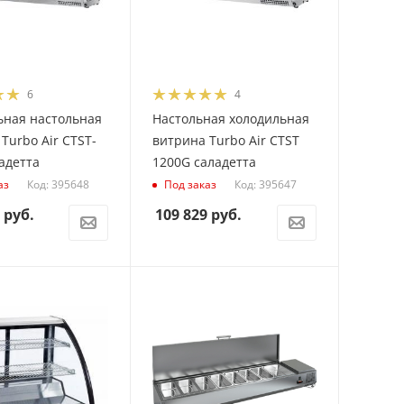
6
4
ьная настольная
Настольная холодильная
Turbo Air CTST-
витрина Turbo Air CTST
адетта
1200G саладетта
Код: 395648
Код: 395647
аз
Под заказ
руб.
109 829
руб.