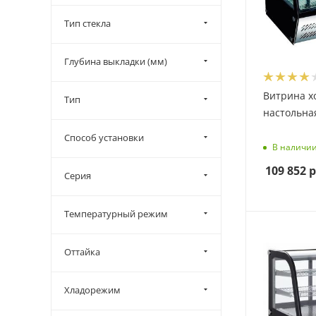
суши (
3
)
Тип стекла
сыр (
3
)
универсальная (
1
)
Глубина выкладки (мм)
Витрина х
Тип
настольная
Способ установки
В наличи
109 852
р
Серия
Температурный режим
Оттайка
Хладорежим