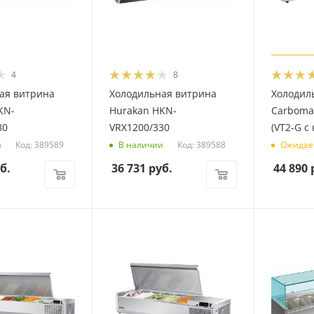
4
8
ая витрина
Холодильная витрина
Холодил
KN-
Hurakan HKN-
Carboma
80
VRX1200/330
(VT2‑G с
Код: 389589
Код: 389588
и
В наличии
Ожидае
б.
36 731
руб.
44 890
р