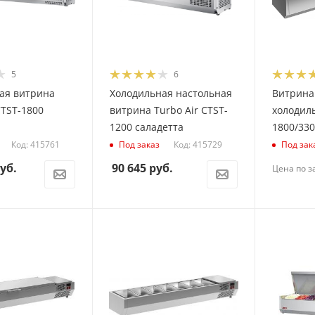
5
6
ая витрина
Холодильная настольная
Витрина
CTST-1800
витрина Turbo Air CTST-
холодиль
1200 саладетта
1800/330
Код: 415761
Код: 415729
Под заказ
Под зак
уб.
90 645
руб.
Цена по з