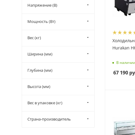
Напряжение (В)
Мощность (Вт)
Вес (кг)
Холодильн
Hurakan H
Ширина (мм)
В наличи
Глубина (мм)
67 190
ру
Высота (мм)
Вес в упаковке (кг)
Страна-производитель