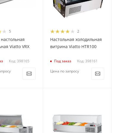
5
2
 настольная
Настольная холодильная
ная Viatto VRX
витрина Viatto HTR100
Код: 398165
Код: 398161
аз
Под заказ
апросу
Цена по запросу