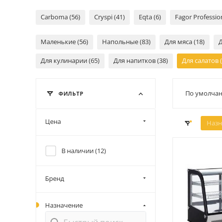
Carboma (56)
Cryspi (41)
Eqta (6)
Fagor Profession
Маленькие (56)
Напольные (83)
Для мяса (18)
Д
Для кулинарии (65)
Для напитков (38)
Для салатов (
По умолчан
ФИЛЬТР
Цена
Назн
В наличии (
12
)
Бренд
Назначение