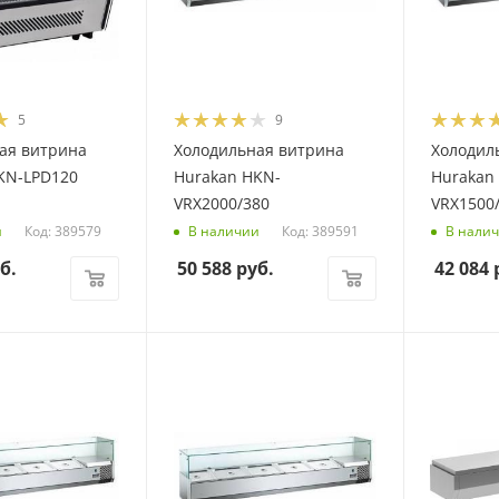
5
9
ая витрина
Холодильная витрина
Холодил
KN-LPD120
Hurakan HKN-
Hurakan
VRX2000/380
VRX1500
Код: 389579
Код: 389591
и
В наличии
В нали
б.
50 588
руб.
42 084
р