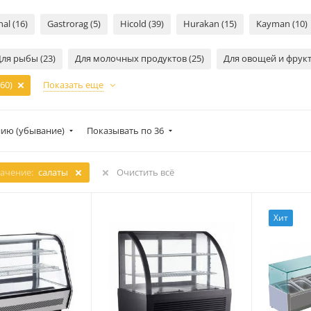
al (16)
Gastrorag (5)
Hicold (39)
Hurakan (15)
Kayman (10)
ля рыбы (23)
Для молочных продуктов (25)
Для овощей и фрукт
60)
Показать еще
ию (убывание)
Показывать по 36
ачение:
салаты
Очистить всё
Хит