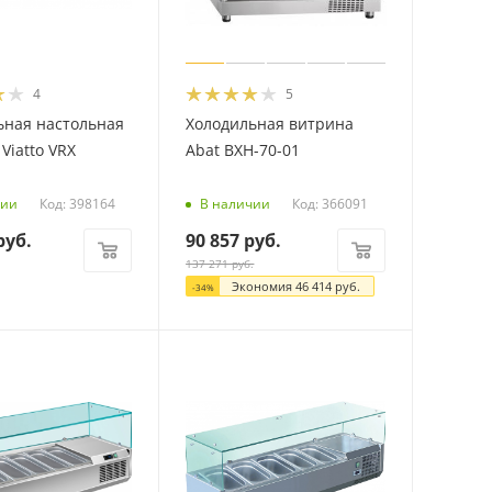
4
5
ьная настольная
Холодильная витрина
Viatto VRX
Abat ВХН-70-01
Код: 398164
Код: 366091
чии
В наличии
уб.
90 857
руб.
137 271
руб.
Экономия
46 414
руб.
-
34
%