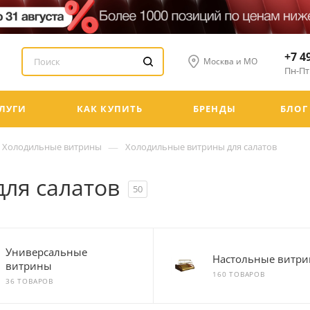
+7 4
Москва и МО
Пн-Пт:
ЛУГИ
КАК КУПИТЬ
БРЕНДЫ
БЛОГ
—
Холодильные витрины
Холодильные витрины для салатов
ля салатов
50
Универсальные
Настольные витр
витрины
160 ТОВАРОВ
36 ТОВАРОВ