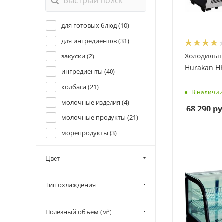
для готовых блюд (
10
)
для ингредиентов (
31
)
Холодильн
закуски (
2
)
Hurakan H
ингредиенты (
40
)
колбаса (
21
)
В наличи
молочные изделия (
4
)
68 290
ру
молочные продукты (
21
)
морепродукты (
3
)
мясо (
18
)
Цвет
напитки (
27
)
овощи (
11
)
Тип охлаждения
рыба (
23
)
салаты (
50
)
Полезный объем (м³)