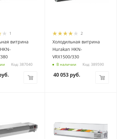
1
2
ьная витрина
Холодильная витрина
 HKN-
Hurakan HKN-
/380
VRX1500/330
Код: 387040
Код: 389590
чии
В наличии
уб.
40 053
руб.