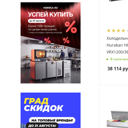
Холодильн
Hurakan H
VRX1200/3
В наличи
38 114
ру