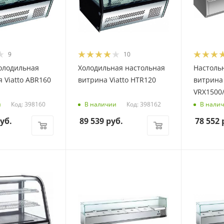
9
10
олодильная
Холодильная настольная
Настоль
 Viatto ABR160
витрина Viatto HTR120
витрина 
VRX1500
Код: 398160
Код: 398162
и
В наличии
В нали
уб.
89 539
руб.
78 552
р