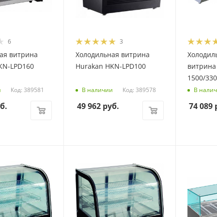
6
3
ая витрина
Холодильная витрина
Холодил
KN-LPD160
Hurakan HKN-LPD100
витрина 
1500/330
Код: 389581
Код: 389578
и
В наличии
В нали
б.
49 962
руб.
74 089
р