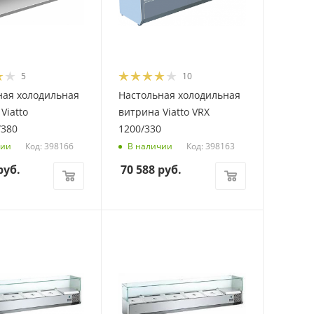
5
10
ная холодильная
Настольная холодильная
Viatto
витрина Viatto VRX
/380
1200/330
Код: 398166
Код: 398163
чии
В наличии
уб.
70 588
руб.