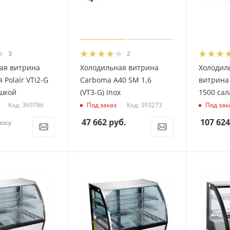
3
2
ая витрина
Холодильная витрина
Холодил
 Polair VTi2-G
Carboma A40 SM 1,6
витрина 
ышкой
(VT3‑G) Inox
1500 сал
Код: 369786
Код: 393273
Под заказ
Под зак
47 662
руб.
107 624
росу