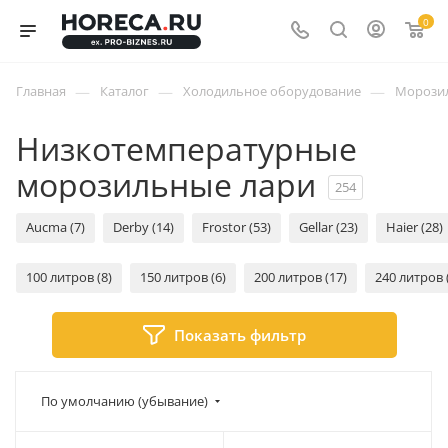
0
—
—
—
Главная
Каталог
Холодильное оборудование
Морози
Низкотемпературные
морозильные лари
254
Aucma (7)
Derby (14)
Frostor (53)
Gellar (23)
Haier (28)
100 литров (8)
150 литров (6)
200 литров (17)
240 литров 
Показать фильтр
По умолчанию (убывание)