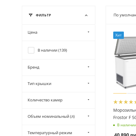
По умолчан
ФИЛЬТР
Цена
Хит
В наличии (
139
)
Бренд
Тип крышки
Количество камер
Морозиль
Объем номинальный (л)
Frostor F 5
В наличи
Температурный режим
40 890
ру