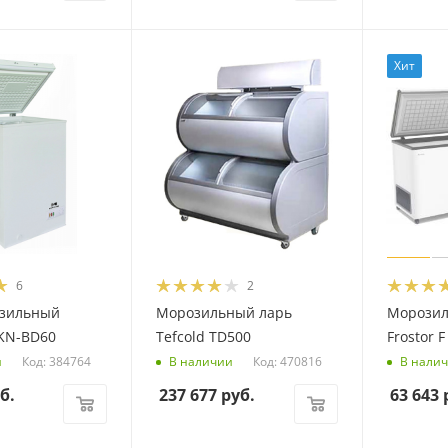
Хит
6
2
озильный
Морозильный ларь
Морозил
KN-BD60
Tefcold TD500
Frostor F
Код: 384764
Код: 470816
и
В наличии
В нали
б.
237 677
руб.
63 643
р