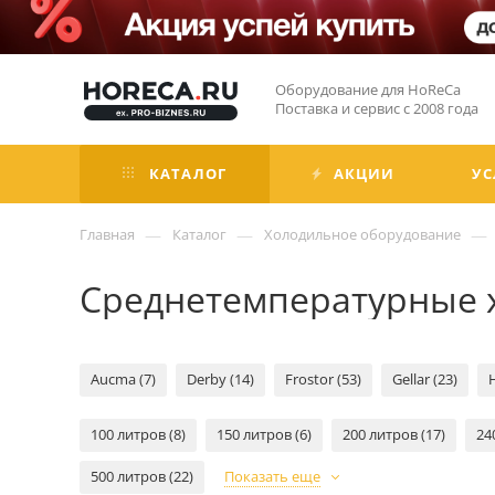
Оборудование для HoReCa
Поставка и сервис с 2008 года
КАТАЛОГ
АКЦИИ
УС
—
—
—
Главная
Каталог
Холодильное оборудование
Среднетемпературные 
Aucma (7)
Derby (14)
Frostor (53)
Gellar (23)
H
100 литров (8)
150 литров (6)
200 литров (17)
24
500 литров (22)
Показать еще