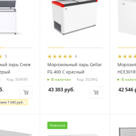
5
6
ный ларь Снеж
Морозильный ларь Gellar
Морозил
серый
FG 400 C красный
HCE301R
Код: 354690
Код: 352992
и
В наличии
В нали
б.
43 303
руб.
42 546
р
омия
7 645
руб.
Новинка