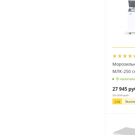
Морозиль
МЛК-250 
В наличи
27 945
ру
35 590
руб.
Экон
-
21
%