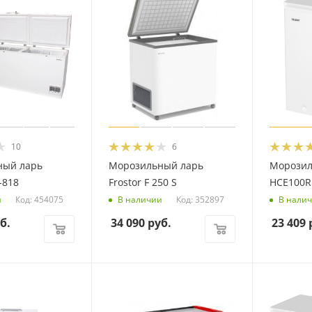
10
6
ный ларь
Морозильный ларь
Морозил
-818
Frostor F 250 S
HCE100R
Код: 454075
Код: 352897
и
В наличии
В нали
б.
34 090
руб.
23 409
р