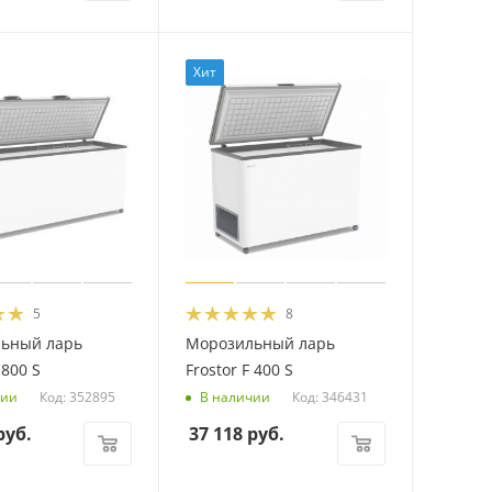
Хит
5
8
ьный ларь
Морозильный ларь
 800 S
Frostor F 400 S
Код: 352895
Код: 346431
чии
В наличии
уб.
37 118
руб.