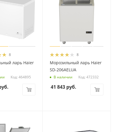
8
8
ьный ларь Haier
Морозильный ларь Haier
SD-206AELUA
Код: 464895
Код: 472332
чии
В наличии
уб.
41 843
руб.