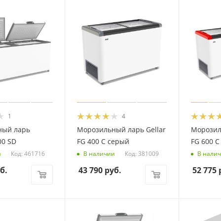
1
4
ный ларь
Морозильный ларь Gellar
Морозил
00 SD
FG 400 C серый
FG 600 C
Код: 461716
Код: 381009
и
В наличии
В нали
б.
43 790
руб.
52 775
р