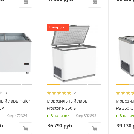
Товар дня
3
2
ый ларь Haier
Морозильный ларь
Морозил
UA
Frostor F 350 S
FG 350 C
Код: 472324
Код: 352893
и
В наличии
В нали
б.
36 790
руб.
39 138
р