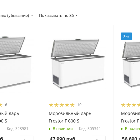
ию (убывание)
Показывать по 36
Хит
6
10
ный ларь
Морозильный ларь
Морозил
00 S
Frostor F 600 S
Frostor F
Код: 328981
Код: 305342
и
В наличии
В нали
б.
47 990
руб.
56 690
р