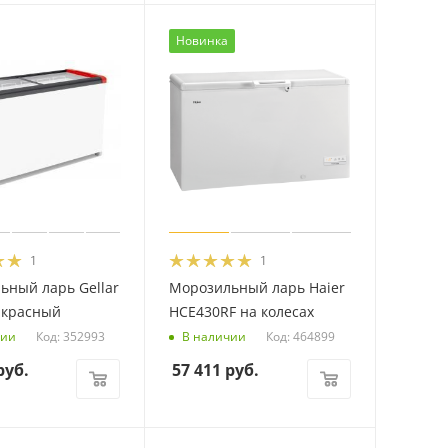
Новинка
1
1
ьный ларь Gellar
Морозильный ларь Haier
 красный
HCE430RF на колесах
Код: 352993
Код: 464899
чии
В наличии
уб.
57 411
руб.