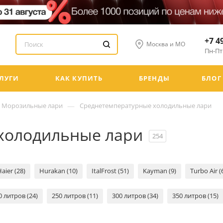
+7 4
Москва и МО
Пн-Пт:
ЛУГИ
КАК КУПИТЬ
БРЕНДЫ
БЛОГ
—
Морозильные лари
Среднетемпературные холодильные лари
холодильные лари
254
aier (28)
Hurakan (10)
ItalFrost (51)
Kayman (9)
Turbo Air (
0 литров (24)
250 литров (11)
300 литров (34)
350 литров (15)