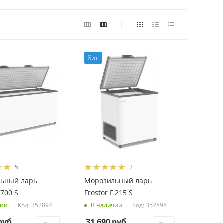
Хит
5
2
ьный ларь
Морозильный ларь
 700 S
Frostor F 215 S
Код: 352894
Код: 352898
чии
В наличии
уб.
31 690
руб.