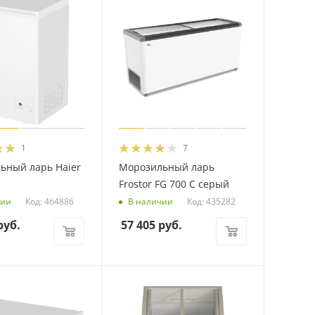
1
7
ьный ларь Haier
Морозильный ларь
Frostor FG 700 С серый
Код: 464886
Код: 435282
чии
В наличии
уб.
57 405
руб.