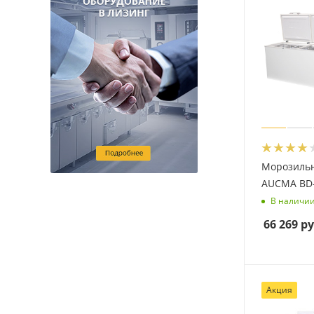
Морозиль
AUCMA BD
В наличи
66 269
ру
Акция