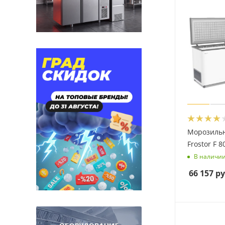
Морозиль
Frostor F 8
В наличи
66 157
ру