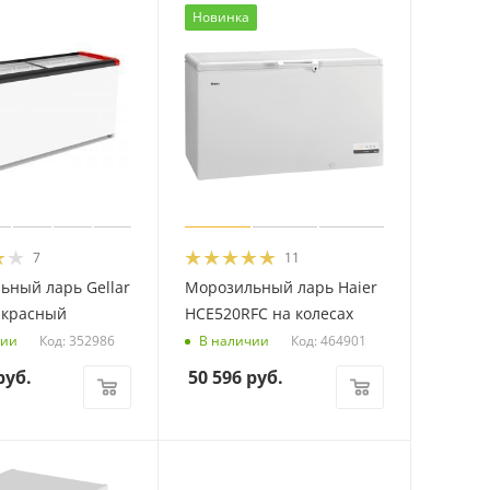
Новинка
7
11
ьный ларь Gellar
Морозильный ларь Haier
 красный
HCE520RFC на колесах
Код: 352986
Код: 464901
чии
В наличии
уб.
50 596
руб.