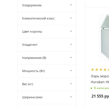
Хладорежим
Климатический класс
Цвет короны
Хладагент
Напряжение (В)
Мощность (Вт)
Ларь мор
Hurakan H
Вес (кг)
В наличи
21 555
ру
Ширина (мм)