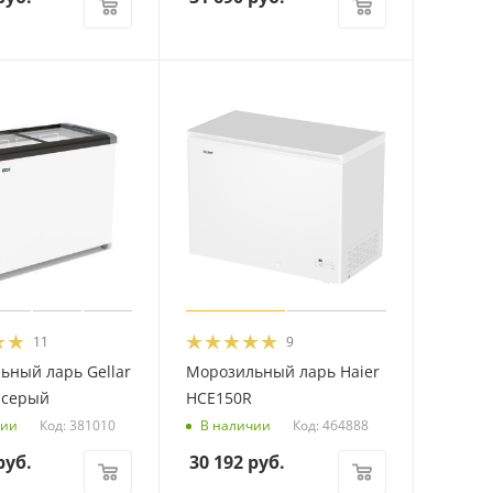
11
9
ьный ларь Gellar
Морозильный ларь Haier
 серый
HCE150R
Код: 381010
Код: 464888
чии
В наличии
уб.
30 192
руб.