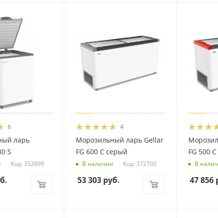
6
4
ный ларь
Морозильный ларь Gellar
Морозил
80 S
FG 600 C серый
FG 500 C
Код: 352899
Код: 372700
и
В наличии
В нали
б.
53 303
руб.
47 856
р