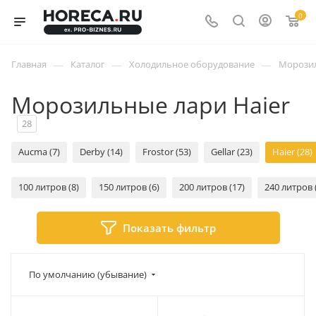
0
—
—
—
Главная
Каталог
Холодильное оборудование
Морози
Морозильные лари Haier
28
Aucma (7)
Derby (14)
Frostor (53)
Gellar (23)
Haier (28)
100 литров (8)
150 литров (6)
200 литров (17)
240 литров 
Показать фильтр
По умолчанию (убывание)