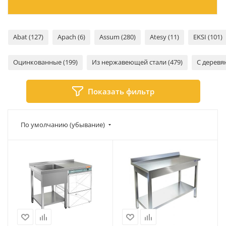
Abat (127)
Apach (6)
Assum (280)
Atesy (11)
EKSI (101)
Оцинкованные (199)
Из нержавеющей стали (479)
С деревя
Показать фильтр
По умолчанию (убывание)