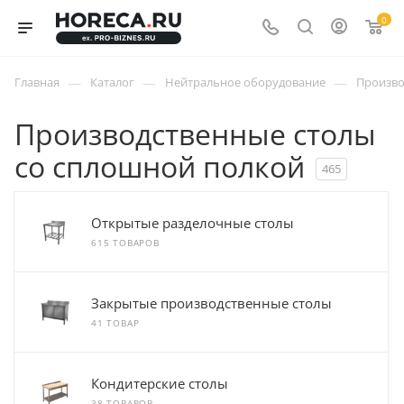
0
—
—
—
Главная
Каталог
Нейтральное оборудование
Произво
Производственные столы
со сплошной полкой
465
Открытые разделочные столы
615 ТОВАРОВ
Закрытые производственные столы
41 ТОВАР
Кондитерские столы
38 ТОВАРОВ