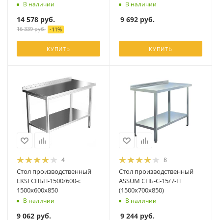
В наличии
В наличии
14 578
руб.
9 692
руб.
16 339
руб.
-
11
%
КУПИТЬ
КУПИТЬ
4
8
Стол производственный
Стол производственный
EKSI СПБП-1500/600-с
ASSUM СПБ-С-15/7-П
1500x600x850
(1500х700х850)
В наличии
В наличии
9 062
руб.
9 244
руб.