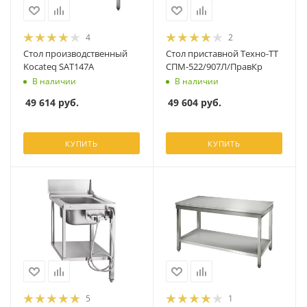
4
2
Стол производственный
Стол приставной Техно-ТТ
Kocateq SAT147A
СПМ-522/907Л/ПравКр
В наличии
В наличии
49 614
руб.
49 604
руб.
КУПИТЬ
КУПИТЬ
5
1