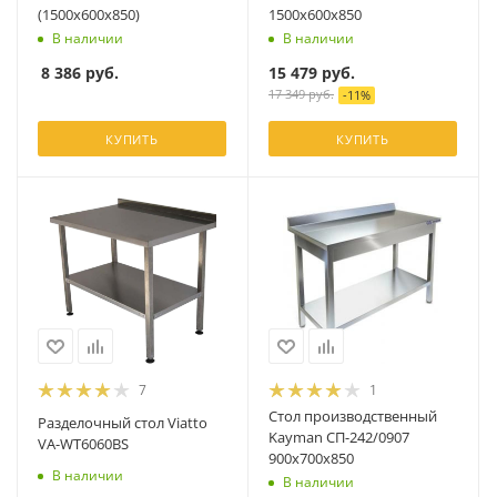
(1500х600х850)
1500x600x850
В наличии
В наличии
8 386
руб.
15 479
руб.
17 349
руб.
-
11
%
КУПИТЬ
КУПИТЬ
7
1
Стол производственный
Разделочный стол Viatto
Kayman СП-242/0907
VA-WT6060BS
900х700х850
В наличии
В наличии