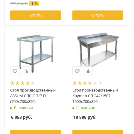
10 157
руб.
-
11
%
КУПИТЬ
КУПИТЬ
3
1
Стол производственный
Стол производственный
ASSUM СПБ-С-7/7-П
Kayman СП-242/1507
(700х700х850)
1500х700х850
В наличии
В наличии
6 058
руб.
18 886
руб.