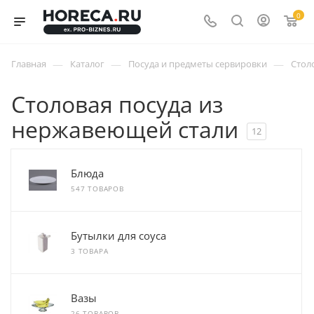
0
—
—
—
Главная
Каталог
Посуда и предметы сервировки
Стол
Столовая посуда из
нержавеющей стали
12
Блюда
547 ТОВАРОВ
Бутылки для соуса
3 ТОВАРА
Вазы
26 ТОВАРОВ