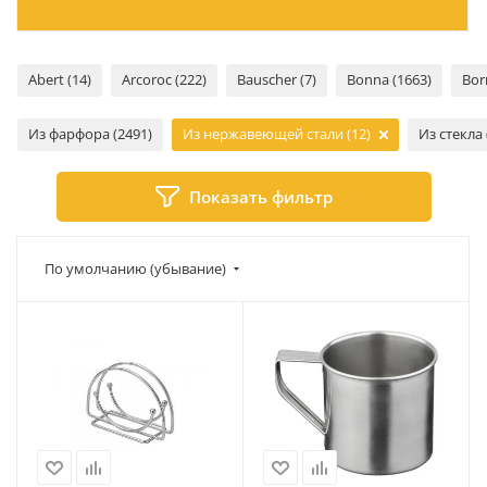
Abert (14)
Arcoroc (222)
Bauscher (7)
Bonna (1663)
Bor
Из фарфора (2491)
Из нержавеющей стали (12)
Из стекла 
Показать фильтр
По умолчанию (убывание)