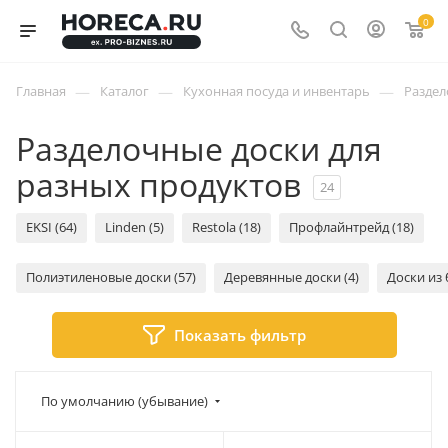
0
—
—
—
Главная
Каталог
Кухонная посуда и инвентарь
Раздел
Разделочные доски для
разных продуктов
24
EKSI (64)
Linden (5)
Restola (18)
Профлайнтрейд (18)
Полиэтиленовые доски (57)
Деревянные доски (4)
Доски из 
Показать фильтр
По умолчанию (убывание)