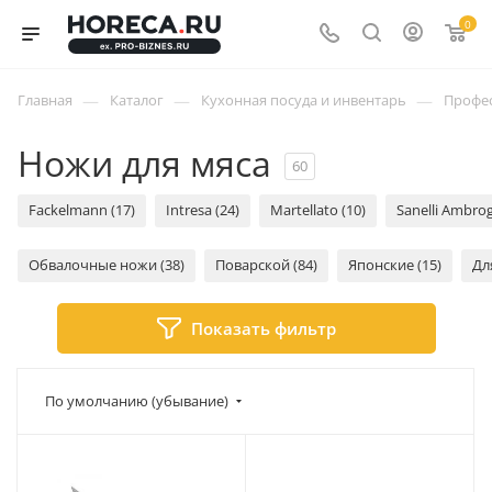
0
—
—
—
Главная
Каталог
Кухонная посуда и инвентарь
Профес
Ножи для мяса
60
Fackelmann (17)
Intresa (24)
Martellato (10)
Sanelli Ambrog
Обвалочные ножи (38)
Поварской (84)
Японские (15)
Дл
Показать фильтр
По умолчанию (убывание)