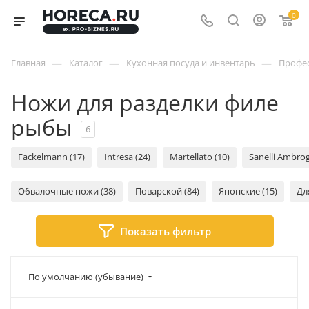
0
—
—
—
Главная
Каталог
Кухонная посуда и инвентарь
Профес
Ножи для разделки филе
рыбы
6
Fackelmann (17)
Intresa (24)
Martellato (10)
Sanelli Ambrog
Обвалочные ножи (38)
Поварской (84)
Японские (15)
Дл
Показать фильтр
По умолчанию (убывание)