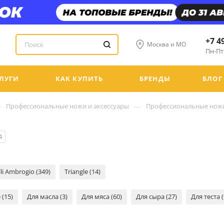
+7 4
Москва и МО
Пн-Пт:
ЛУГИ
КАК КУПИТЬ
БРЕНДЫ
БЛОГ
—
—
Профессиональные ножи и аксессуары
Профессиональные нож
4
li Ambrogio (349)
Triangle (14)
(15)
Для масла (3)
Для мяса (60)
Для сыра (27)
Для теста (