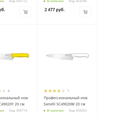
Код: 435712
Код: 453294
чии
В наличии
уб.
2 477
руб.
4
1
иональный нож
Профессиональный нож
SC49020Y 20 см
Sanelli SC49020W 20 см
Код: 435714
Код: 435652
чии
В наличии