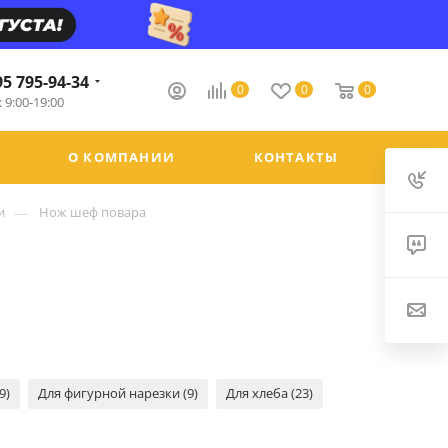
95 795-94-34
0
0
0
 9:00-19:00
О КОМПАНИИ
КОНТАКТЫ
—
и
Нож шеф повара
9)
Для фигурной нарезки (9)
Для хлеба (23)