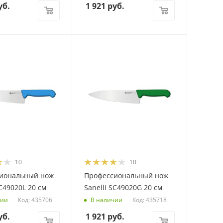
уб.
1 921
руб.
10
10
иональный нож
Профессиональный нож
SC49020L 20 см
Sanelli SC49020G 20 см
Код: 435706
Код: 435718
чии
В наличии
уб.
1 921
руб.