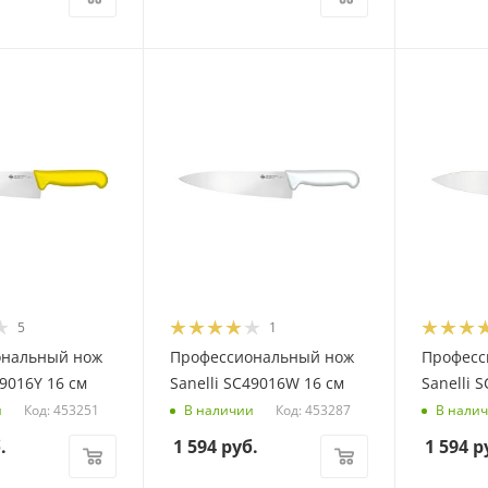
5
1
ональный нож
Профессиональный нож
Професс
49016Y 16 см
Sanelli SC49016W 16 см
Sanelli 
Код: 453251
Код: 453287
и
В наличии
В нали
.
1 594
руб.
1 594
р