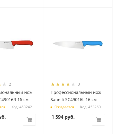
2
3
иональный нож
Профессиональный нож
SC49016R 16 см
Sanelli SC49016L 16 см
Код: 453242
Код: 453260
тся
Ожидается
уб.
1 594
руб.