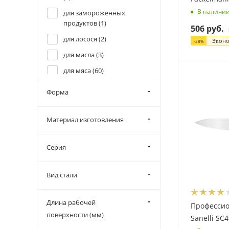
В наличи
для замороженных
продуктов (
1
)
506
руб.
для лосося (
2
)
Экон
-
28
%
для масла (
3
)
для мяса (
60
)
для нарезки (
7
)
Форма
для нарезки трюфеля (
2
)
для овощей (
32
)
Материал изготовления
для овощей и фруктов (
2
)
Серия
для пармезана (
1
)
для рыбы (
9
)
Вид стали
для стейка (
2
)
для сыра (
27
)
Длина рабочей
Професси
для сыра и масла (
3
)
поверхности (мм)
Sanelli SC