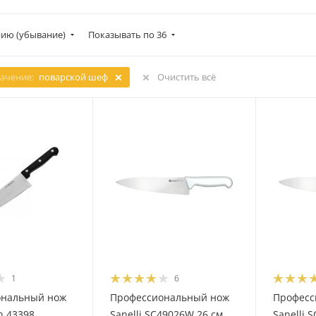
ию (убывание)
Показывать по 36
ачение:
поварской шеф
Очистить всё
1
6
ональный нож
Профессиональный нож
Професс
n 43398
Sanelli SC49026W 26 см
Sanelli 