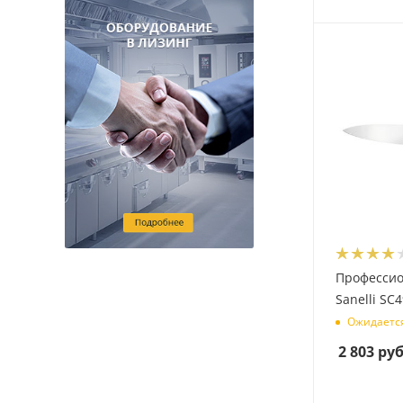
Професси
Sanelli SC
Ожидаетс
2 803
руб