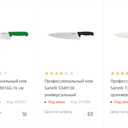
7
3
ональный нож
Профессиональный нож
Професс
49016G 16 см
Sanelli 5349130
Sanelli 
универсальный
оранже
Код: 453291
Код: 231459
я
Под заказ
Под зак
.
Цена по запросу
Цена по з