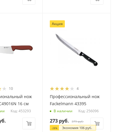
Акция
10
4
иональный нож
Профессиональный нож
SC49016N 16 см
Fackelmann 43395
Код: 453293
Код: 256096
чии
В наличии
уб.
273
руб.
379
руб.
Экономия
106
руб.
-
28
%