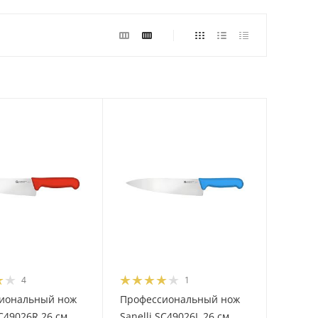
4
1
иональный нож
Профессиональный нож
SC49026R 26 см
Sanelli SC49026L 26 см