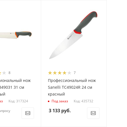
8
7
иональный нож
Профессиональный нож
T349031 31 см
Sanelli TC49024R 24 см
вый
красный
Код: 317324
Код: 435732
аз
Под заказ
3 133
руб.
апросу