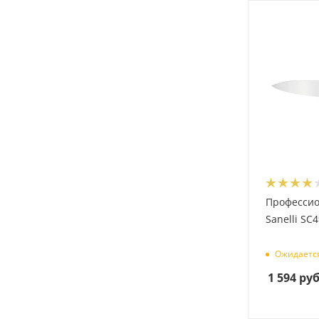
Професси
Sanelli SC
Ожидаетс
1 594
руб