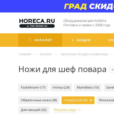
Оборудование для HoReCa
Поставка и сервис с 2008 года
КАТАЛОГ
АКЦИИ
УС
—
—
Главная
Каталог
Кухонная посуда и инвентарь
Ножи для шеф повара
8
Fackelmann (17)
Intresa (24)
Martellato (10)
Sanel
Обвалочные ножи (38)
Поварской (84)
Японские 
Для овощей (32)
Показать еще