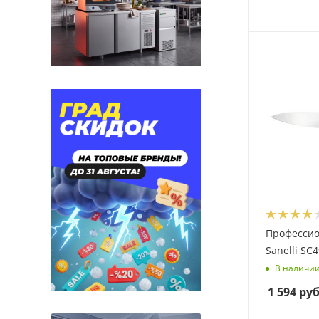
Професси
Sanelli SC
В наличи
1 594
руб