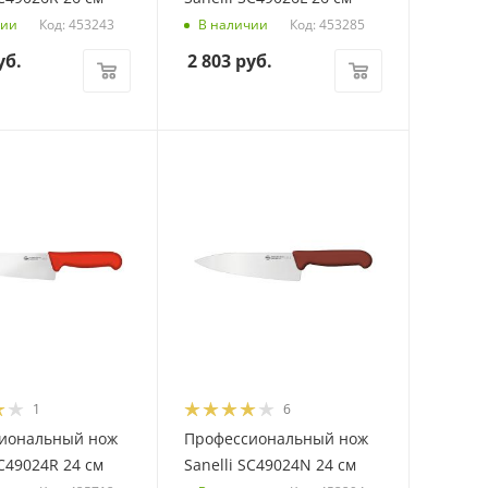
Код: 453243
Код: 453285
чии
В наличии
уб.
2 803
руб.
1
6
иональный нож
Профессиональный нож
SC49024R 24 см
Sanelli SC49024N 24 см