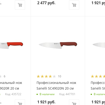
.
2 477
руб.
1 921
р
6
10
ональный нож
Профессиональный нож
Професс
49020R 20 см
Sanelli SC49020N 20 см
Sanelli 
Код: 435722
Код: 447701
и
В наличии
В нали
.
1 921
руб.
1 921
р