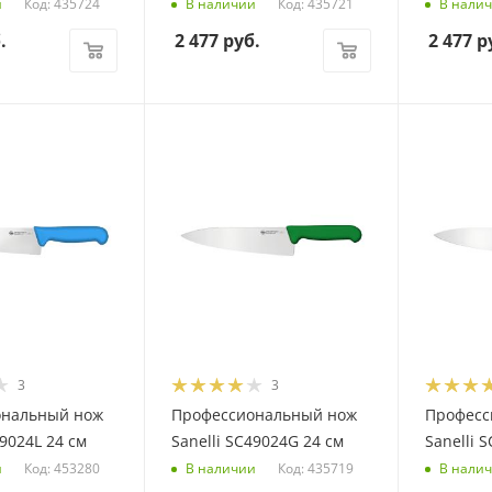
Код: 435724
Код: 435721
и
В наличии
В нали
.
2 477
руб.
2 477
р
3
3
ональный нож
Профессиональный нож
Професс
49024L 24 см
Sanelli SC49024G 24 см
Sanelli 
Код: 453280
Код: 435719
и
В наличии
В нали