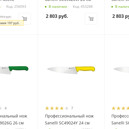
Код: 256093
Код: 453288
и
В наличии
В нали
2 803
руб.
2 803
р
703
руб.
омия
197
руб.
4
7
ональный нож
Профессиональный нож
Професс
49026G 26 см
Sanelli SC49024Y 24 см
Sanelli 