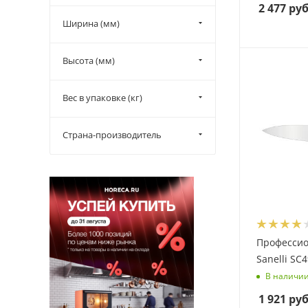
разделочный (
2
)
2 477
руб
Ширина (мм)
универсальный (
3
)
филейный (
6
)
Высота (мм)
шпиговочный (
10
)
янаги (
2
)
Вес в упаковке (кг)
японский (
15
)
Страна-производитель
Професси
Sanelli SC
В наличи
1 921
руб