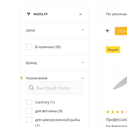
По умолчан
ФИЛЬТР
Цена
Назн
В наличии (
30
)
Акция
Бренд
Назначение
Сантоку (
1
)
для ветчины (
9
)
Професси
для замороженной рыбы
(
1
)
Fackelman