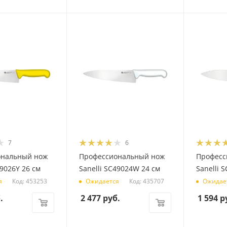
7
6
ональный нож
Профессиональный нож
Професс
49026Y 26 см
Sanelli SC49024W 24 см
Sanelli 
Код: 453253
Код: 435707
я
Ожидается
Ожидае
.
2 477
руб.
1 594
р