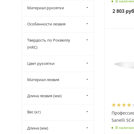
для сыра и салями (
3
)
В наличи
Материал рукоятки
для теста (
9
)
2 803
руб
для трюфеля (
3
)
Особенности лезвия
для удаления сердцевины
(
1
)
Твердость по Роквеллу
для устриц (
2
)
(HRС)
для фигурной нарезки (
9
)
для хлеба (
23
)
Цвет рукоятки
для цитрусовых (
1
)
Материал лезвия
для шаурмы (
2
)
кондитерский (
1
)
Длина лезвия (мм)
кухонный (
7
)
набор для карвинга (
1
)
Вес (кг)
Професси
обвалочный (
38
)
Sanelli SC
поварской шеф (
84
)
В наличи
Длина (мм)