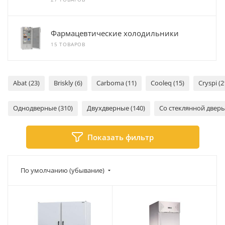
Фармацевтические холодильники
15 ТОВАРОВ
Abat (23)
Briskly (6)
Carboma (11)
Cooleq (15)
Cryspi (2
Однодверные (310)
Двухдверные (140)
Со стеклянной дверь
Показать фильтр
По умолчанию (убывание)