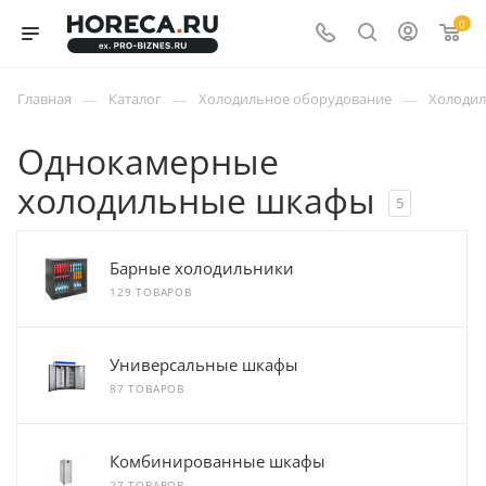
0
—
—
—
Главная
Каталог
Холодильное оборудование
Холоди
Однокамерные
холодильные шкафы
5
Барные холодильники
129 ТОВАРОВ
Универсальные шкафы
87 ТОВАРОВ
Комбинированные шкафы
27 ТОВАРОВ