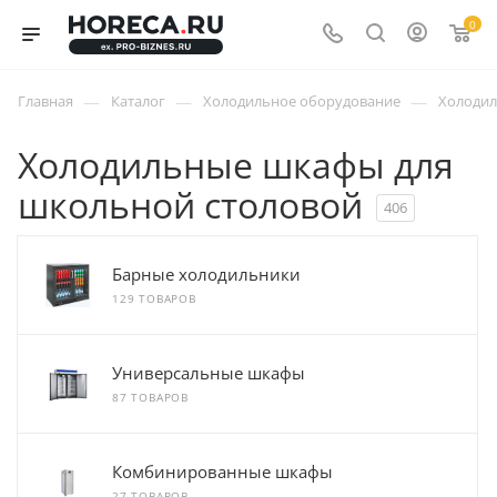
0
—
—
—
Главная
Каталог
Холодильное оборудование
Холоди
Холодильные шкафы для
школьной столовой
406
Барные холодильники
129 ТОВАРОВ
Универсальные шкафы
87 ТОВАРОВ
Комбинированные шкафы
27 ТОВАРОВ