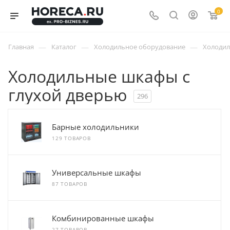
0
—
—
—
Главная
Каталог
Холодильное оборудование
Холоди
Холодильные шкафы с
глухой дверью
296
Барные холодильники
129 ТОВАРОВ
Универсальные шкафы
87 ТОВАРОВ
Комбинированные шкафы
27 ТОВАРОВ