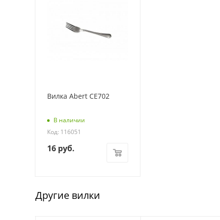
Вилка Abert CE702
В наличии
Код: 116051
16
руб.
Другие вилки