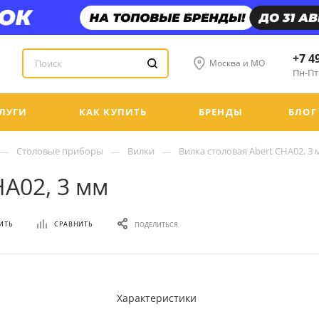
+7 4
Москва и МО
Пн-Пт:
ЛУГИ
КАК КУПИТЬ
БРЕНДЫ
БЛОГ
—
—
—
Столовые приборы
Вилки
Вилка столовая Abert CHA02, 3
HA02, 3 мм
ИТЬ
СРАВНИТЬ
ПОДЕЛИТЬСЯ
Характеристики