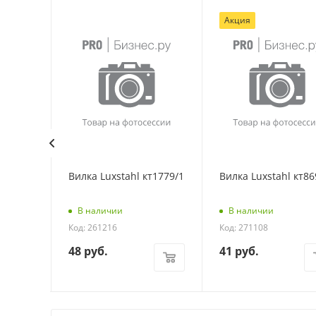
Акция
Вилка Luxstahl кт1779/1
Вилка Luxstahl кт86
: 39060
В наличии
В наличии
Код: 261216
Код: 271108
48
руб.
41
руб.