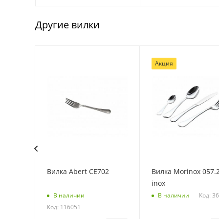
Другие вилки
Акция
Вилка Abert CE702
Вилка Morinox 057.
inox
: 39060
Код: 3
В наличии
В наличии
Код: 116051