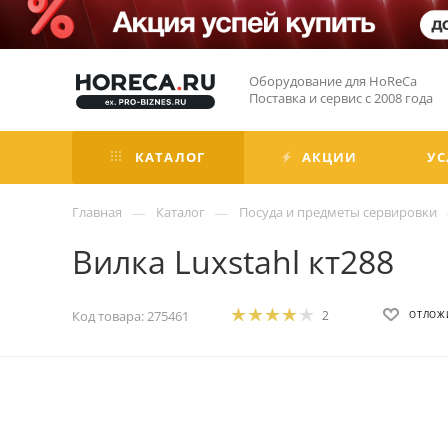
Оборудование для HoReCa
Поставка и сервис с 2008 года
КАТАЛОГ
АКЦИИ
УС
—
—
Главная
Каталог
Посуда и предметы сервировки
Вилка Luxstahl кт288
Код товара:
275461
2
ОТЛОЖ