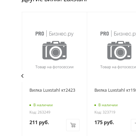
т1287
Вилка Luxstahl кт2423
Вилка Luxstahl кт19
В наличии
В наличии
Код: 263249
Код: 323719
211
руб.
175
руб.