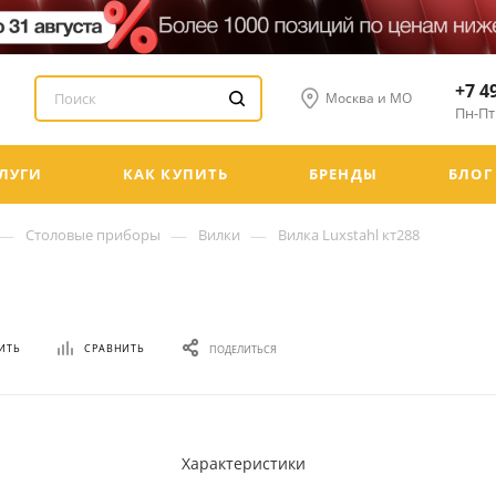
+7 4
Москва и МО
Пн-Пт:
ЛУГИ
КАК КУПИТЬ
БРЕНДЫ
БЛОГ
—
—
—
Столовые приборы
Вилки
Вилка Luxstahl кт288
ИТЬ
СРАВНИТЬ
ПОДЕЛИТЬСЯ
Характеристики