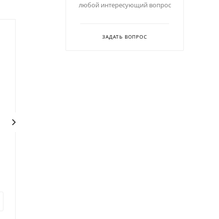
любой интересующий вопрос
Акция
ЗАДАТЬ ВОПРОС
Вилка Luxstahl кт869
Вилка Luxstahl кт1654
В наличии
В наличии
Код: 271108
Код: 253887
41
руб.
211
руб.