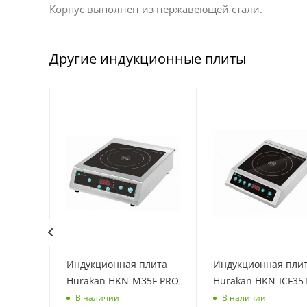
Корпус выполнен из нержавеющей стали.
Другие индукционные плиты
нная
Индукционная плита
Индукционная пли
-C30A1
Hurakan HKN-M35F PRO
Hurakan HKN-ICF35
В наличии
В наличии