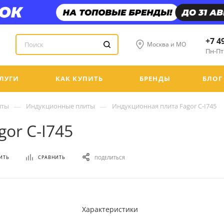
+7 4
Москва и МО
Пн-Пт:
ЛУГИ
КАК КУПИТЬ
БРЕНДЫ
БЛОГ
—
—
иты
Индукционные плиты
Индукционная плита Fagor C-I745
or C-I745
ИТЬ
СРАВНИТЬ
ПОДЕЛИТЬСЯ
Характеристики