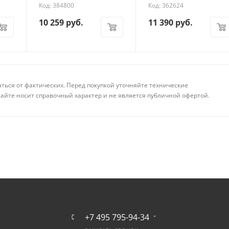
Код: 384800
Код: 362624
10 259
руб.
11 390
руб.
аться от фактических. Перед покупкой уточняйте технические
айте носит справочный характер и не является публичной офертой.
+7 495 795-94-34