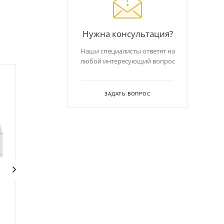
Нужна консультация?
Наши специалисты ответят на
любой интересующий вопрос
Хит
ЗАДАТЬ ВОПРОС
Индукционная плита
Индукционная плита
Hurakan HKN-ICF35M
Hurakan HKN-ICF35D
В наличии
В наличии