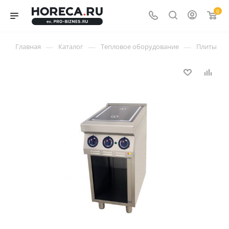
0
—
—
—
—
Главная
Каталог
Тепловое оборудование
Плиты