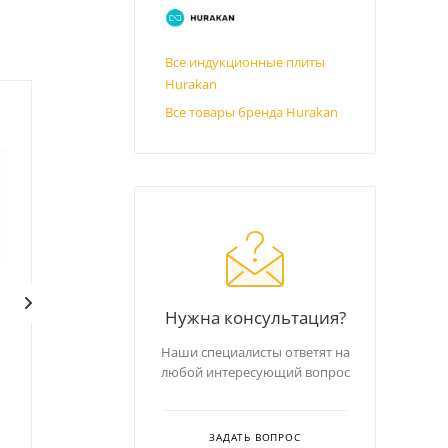
Все индукционные плиты
Hurakan
Все товары бренда Hurakan
Нужна консультация?
Индукционная плита
Индукционная плита
Наши специалисты ответят на
Hurakan HKN-ICF35D
Hurakan HKN-M35F PRO
любой интересующий вопрос
В наличии
В наличии
Код: 362623
Код: 384809
ЗАДАТЬ ВОПРОС