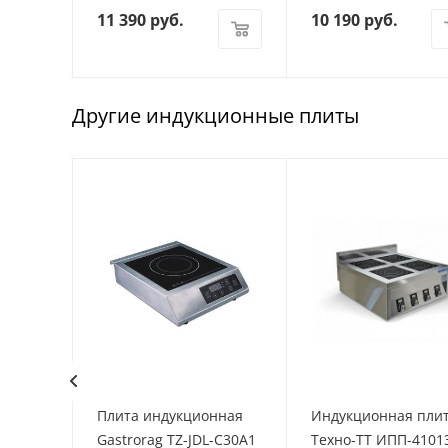
11 390
руб.
10 190
руб.
Другие индукционные плиты
нная
Плита индукционная
Индукционная пли
Gastrorag TZ-JDL-C30A1
Техно-ТТ ИПП-4101