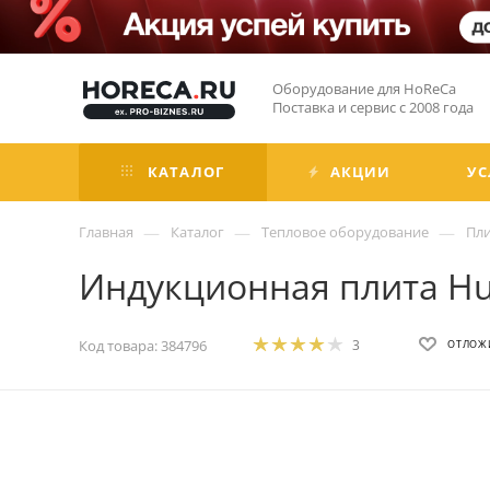
Оборудование для HoReCa
Поставка и сервис с 2008 года
КАТАЛОГ
АКЦИИ
УС
—
—
—
Главная
Каталог
Тепловое оборудование
Пл
Индукционная плита H
Код товара:
384796
3
ОТЛОЖ