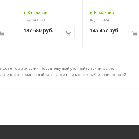
В наличии
В наличии
Код: 141869
Код: 369245
187 680
руб.
145 457
руб.
аться от фактических. Перед покупкой уточняйте технические
айте носит справочный характер и не является публичной офертой.