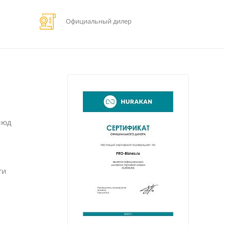
Официальный дилер
люд
ти