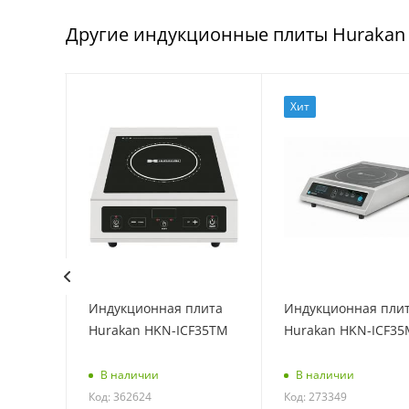
Другие индукционные плиты Hurakan
Хит
лита
Индукционная плита
Индукционная пли
F70D2V
Hurakan HKN-ICF35TM
Hurakan HKN-ICF35
В наличии
В наличии
Код: 362624
Код: 273349