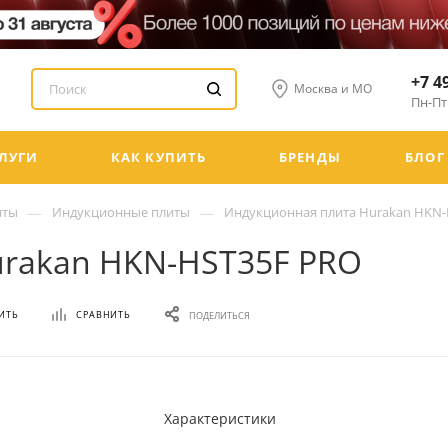
+7 4
Москва и МО
Пн-Пт:
ЛУГИ
КАК КУПИТЬ
БРЕНДЫ
БЛОГ
—
—
иты
Индукционные плиты
Индукционная плита Hurakan HKN-
urakan HKN-HST35F PRO
ИТЬ
СРАВНИТЬ
ПОДЕЛИТЬСЯ
Характеристики