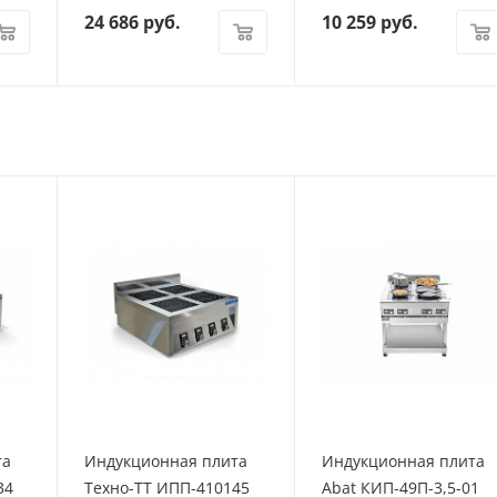
24 686
руб.
10 259
руб.
та
Индукционная плита
Индукционная плита
34
Техно-ТТ ИПП-410145
Abat КИП-49П-3,5-01