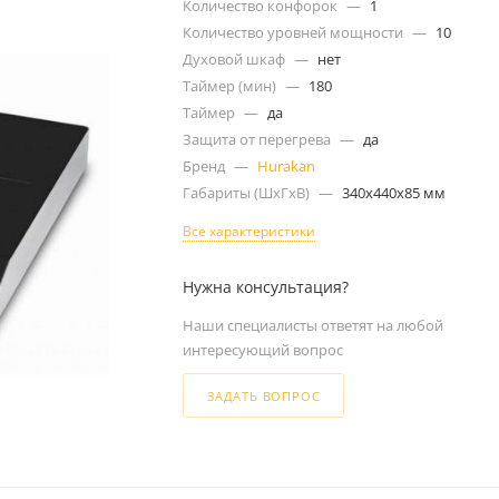
Количество конфорок
—
1
Количество уровней мощности
—
10
Духовой шкаф
—
нет
Таймер (мин)
—
180
Таймер
—
да
Защита от перегрева
—
да
Бренд
—
Hurakan
Габариты (ШxГxВ)
—
340x440x85 мм
Все характеристики
Нужна консультация?
Наши специалисты ответят на любой
интересующий вопрос
ЗАДАТЬ ВОПРОС