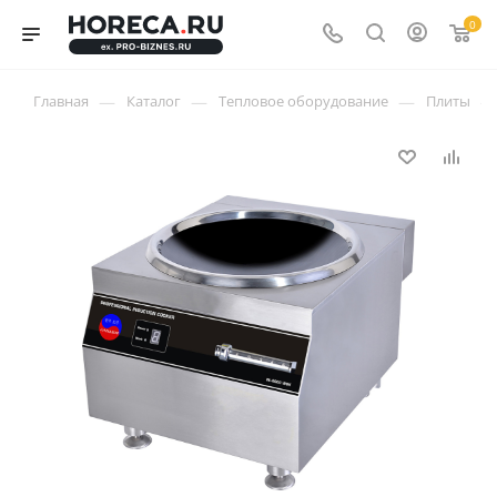
0
—
—
—
—
Главная
Каталог
Тепловое оборудование
Плиты