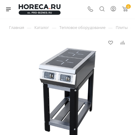
0
—
—
—
—
Главная
Каталог
Тепловое оборудование
Плиты