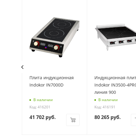
лита
Плита индукционная
Индукционная пли
WOK
Indokor IN7000D
Indokor IN3500-4PR
линия 900
В наличии
В наличии
Код: 416201
Код: 416191
41 702
руб.
80 265
руб.