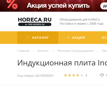
Оборудование для HoReCa
Поставка и сервис с 2008 года
КАТАЛОГ
АКЦИИ
УС
—
—
—
Главная
Каталог
Тепловое оборудование
Пл
Индукционная плита Ind
Код товара:
ЦБ-00006561
4