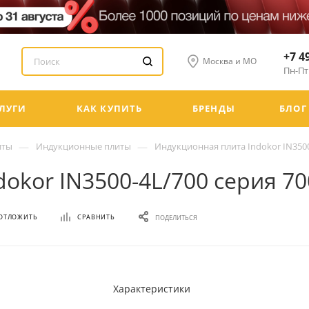
+7 4
Москва и МО
Пн-Пт:
ЛУГИ
КАК КУПИТЬ
БРЕНДЫ
БЛОГ
—
—
иты
Индукционные плиты
Индукционная плита Indokor IN3500
okor IN3500-4L/700 серия 7
ОТЛОЖИТЬ
СРАВНИТЬ
ПОДЕЛИТЬСЯ
Характеристики