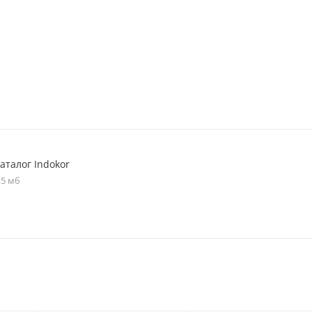
аталог Indokor
,5 мб