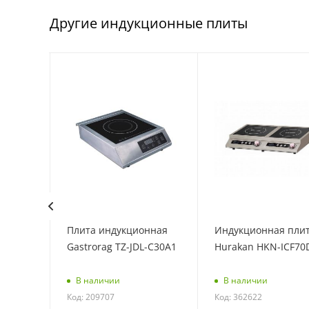
Другие индукционные плиты
лита
Плита индукционная
Индукционная пли
5F PRO
Gastrorag TZ-JDL-C30A1
Hurakan HKN-ICF70
В наличии
В наличии
Код: 209707
Код: 362622