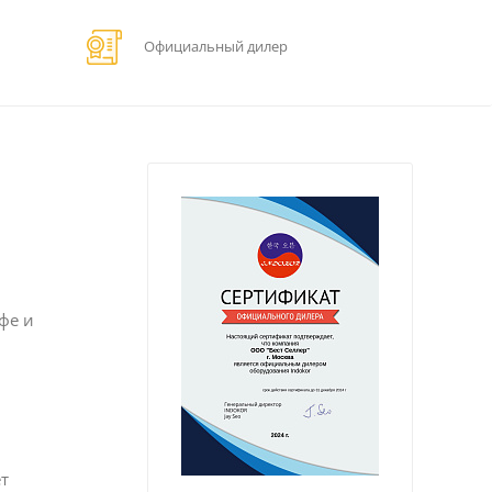
Официальный дилер
фе и
т