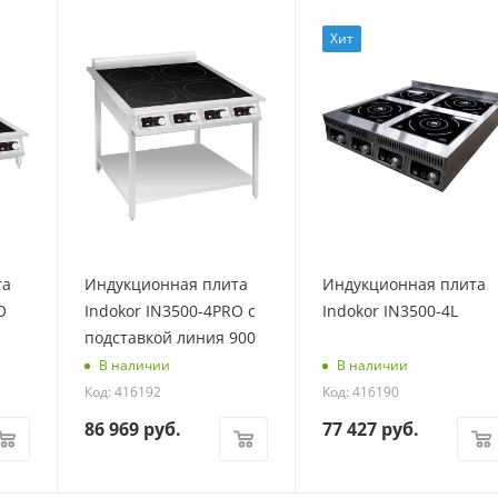
Хит
та
Индукционная плита
Индукционная плита
O
Indokor IN3500-4PRO с
Indokor IN3500-4L
подставкой линия 900
В наличии
В наличии
Код: 416192
Код: 416190
86 969
руб.
77 427
руб.