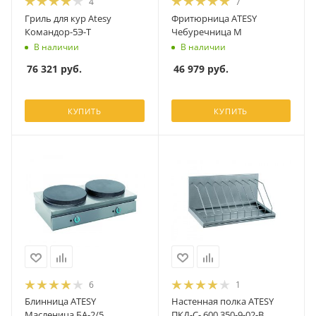
4
7
Гриль для кур Atesy
Фритюрница ATESY
Командор-5Э-Т
Чебуречница М
В наличии
В наличии
76 321
руб.
46 979
руб.
КУПИТЬ
КУПИТЬ
6
1
Блинница ATESY
Настенная полка ATESY
Масленица БА-2/5
ПКД-С- 600.350-9-02-В