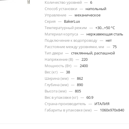
Количество уровней
—
6
Способ установки
—
напольный
Управление
—
механическое
Серия
—
BakerLux
Температурный режим
—
+30...+50 °C
Материал корпуса
—
нержавеющая сталь
Подключение к водопроводу
—
нет
Расстояние между уровнями, мм
—
75
Тип двери
—
стеклянный, распашной
Напряжение (В)
—
220
Мощность (Вт)
—
2400
Вес (кг)
—
38
Ширина (мм)
—
862
Глубина (мм)
—
890
Высота (мм)
—
805
Вес в упаковке (кг)
—
60.9
Страна-производитель
—
ИТАЛИЯ
Габариты в упаковке (мм)
—
1060x970x840