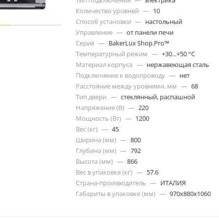
Тип подключения
—
электрика
Количество уровней
—
10
Способ установки
—
настольный
Управление
—
от панели печи
Серия
—
BakerLux Shop.Pro™
Температурный режим
—
+30...+50 °C
Материал корпуса
—
нержавеющая сталь
Подключение к водопроводу
—
нет
Расстояние между уровнями, мм
—
68
Тип двери
—
стеклянный, распашной
Напряжение (В)
—
220
Мощность (Вт)
—
1200
Вес (кг)
—
45
Ширина (мм)
—
800
Глубина (мм)
—
792
Высота (мм)
—
866
Вес в упаковке (кг)
—
57.6
Страна-производитель
—
ИТАЛИЯ
Габариты в упаковке (мм)
—
970x880x1060