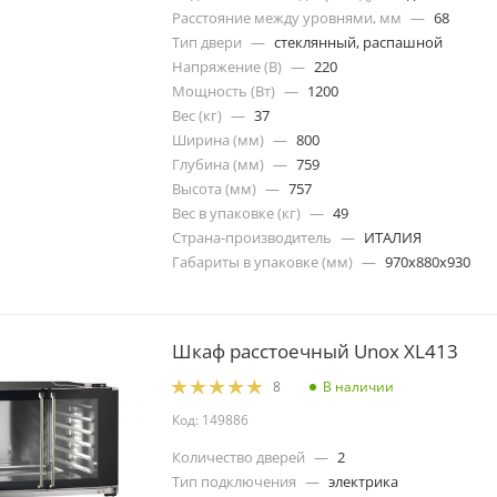
Расстояние между уровнями, мм
—
68
Тип двери
—
стеклянный, распашной
Напряжение (В)
—
220
Мощность (Вт)
—
1200
Вес (кг)
—
37
Ширина (мм)
—
800
Глубина (мм)
—
759
Высота (мм)
—
757
Вес в упаковке (кг)
—
49
Страна-производитель
—
ИТАЛИЯ
Габариты в упаковке (мм)
—
970x880x930
Шкаф расстоечный Unox XL413
В наличии
8
Код: 149886
Количество дверей
—
2
Тип подключения
—
электрика