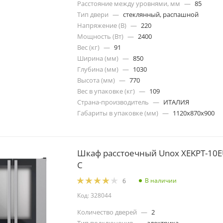
Расстояние между уровнями, мм
—
85
Тип двери
—
стеклянный, распашной
Напряжение (В)
—
220
Мощность (Вт)
—
2400
Вес (кг)
—
91
Ширина (мм)
—
850
Глубина (мм)
—
1030
Высота (мм)
—
770
Вес в упаковке (кг)
—
109
Страна-производитель
—
ИТАЛИЯ
Габариты в упаковке (мм)
—
1120х870х900
Шкаф расстоечный Unox XEKPT-10E
C
В наличии
6
Код: 328044
Количество дверей
—
2