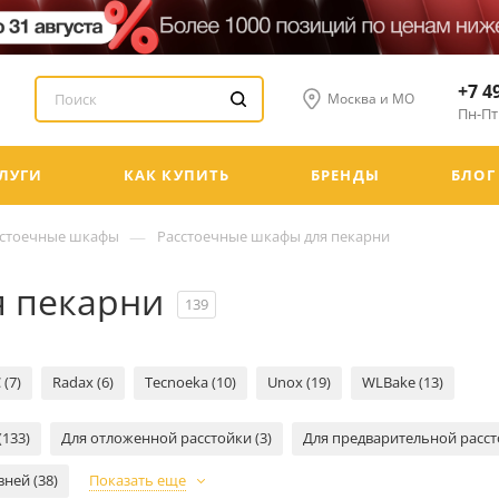
+7 4
Москва и МО
Пн-Пт:
ЛУГИ
КАК КУПИТЬ
БРЕНДЫ
БЛОГ
—
сстоечные шкафы
Расстоечные шкафы для пекарни
я пекарни
139
 (7)
Radax (6)
Tecnoeka (10)
Unox (19)
WLBake (13)
133)
Для отложенной расстойки (3)
Для предварительной рассто
вней (38)
Показать еще