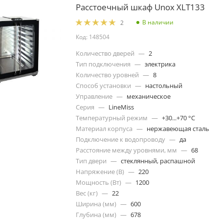
Расстоечный шкаф Unox XLT133
В наличии
2
Код: 148504
Количество дверей
—
2
Тип подключения
—
электрика
Количество уровней
—
8
Способ установки
—
настольный
Управление
—
механическое
Серия
—
LineMiss
Температурный режим
—
+30...+70 °C
Материал корпуса
—
нержавеющая сталь
Подключение к водопроводу
—
да
Расстояние между уровнями, мм
—
68
Тип двери
—
стеклянный, распашной
Напряжение (В)
—
220
Мощность (Вт)
—
1200
Вес (кг)
—
22
Ширина (мм)
—
600
Глубина (мм)
—
678