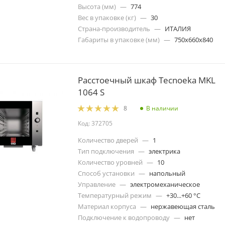
Высота (мм)
—
774
Вес в упаковке (кг)
—
30
Страна-производитель
—
ИТАЛИЯ
Габариты в упаковке (мм)
—
750x660x840
Расстоечный шкаф Tecnoeka MKL
1064 S
В наличии
8
Код: 372705
Количество дверей
—
1
Тип подключения
—
электрика
Количество уровней
—
10
Способ установки
—
напольный
Управление
—
электромеханическое
Температурный режим
—
+30...+60 °C
Материал корпуса
—
нержавеющая сталь
Подключение к водопроводу
—
нет