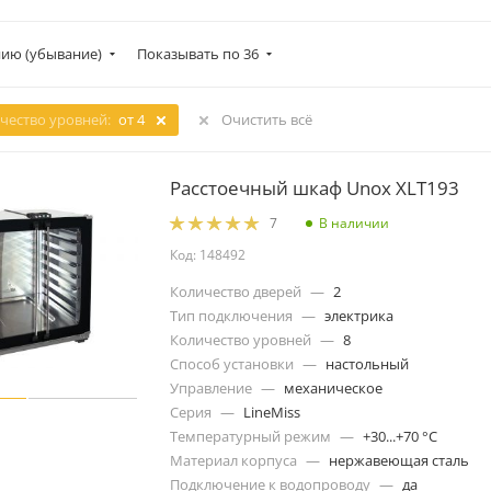
ию (убывание)
Показывать по 36
чество уровней:
от 4
Очистить всё
Расстоечный шкаф Unox XLT193
В наличии
7
Код: 148492
Количество дверей
—
2
Тип подключения
—
электрика
Количество уровней
—
8
Способ установки
—
настольный
Управление
—
механическое
Серия
—
LineMiss
Температурный режим
—
+30...+70 °C
Материал корпуса
—
нержавеющая сталь
Подключение к водопроводу
—
да