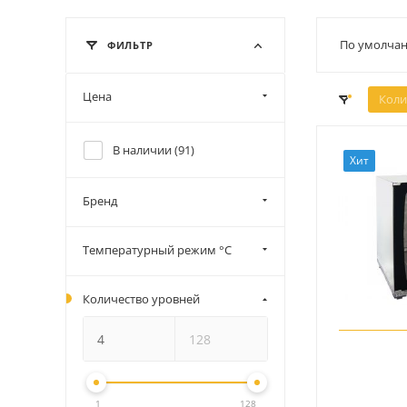
По умолчан
ФИЛЬТР
Цена
Коли
В наличии (
91
)
Хит
Бренд
Температурный режим °C
Количество уровней
1
128