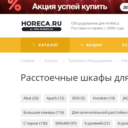
Оборудование для HoReCa
Поставка и сервис с 2008 года
КАТАЛОГ
АКЦИИ
УС
—
—
—
Главная
Каталог
Тепловое оборудование
Ра
Расстоечные шкафы дл
Abat (32)
Apach (12)
EKSI (5)
Hurakan (10)
JAC
Большие камеры (116)
Для окончательной расстойки (
С паром (130)
600х400 (97)
6 уровней (21)
8 уро