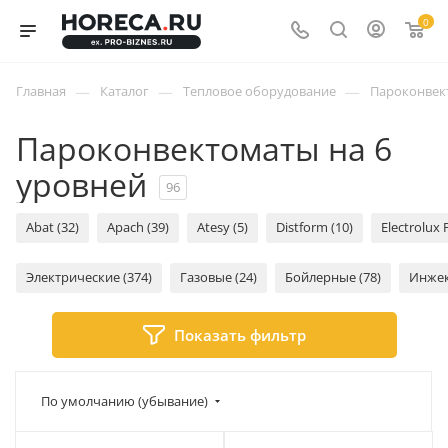
0
—
—
—
Главная
Каталог
Тепловое оборудование
Пароконвек
Пароконвектоматы на 6
уровней
96
Abat (32)
Apach (39)
Atesy (5)
Distform (10)
Electrolux 
Электрические (374)
Газовые (24)
Бойлерные (78)
Инжек
Показать фильтр
По умолчанию (убывание)