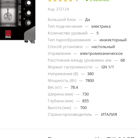
Код: 372124
Большой блок
—
Да
Тип подключения
—
электрика
Количество уровней
—
5
Тип парообразования
—
инжекторный
Способ установки
—
настольный
Управление
—
электромеханическое
Расстояние между уровнями, мм
—
68
Формат гастроемкости
—
GN 1/1
Напряжение (В)
—
380
Мощность (Вт)
—
7800
Вес (кг)
—
78.4
Ширина (мм)
—
730
Глубина (мм)
—
855
Высота (мм)
—
700
Страна-производитель
—
ИТАЛИЯ