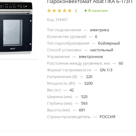
Пароконвектомат Abat ПКА 6-1/3П
В наличии
3
Код: 334407
Тип подключения
—
электрика
Количество уровней
—
6
Тип парообразования
—
бойлерный
Способ установки
—
настольный
Управление
—
электронное
Расстояние между уровнями, мм
—
60
Формат гастроемкости
—
GN 1/3
Напряжение (В)
—
220
Мощность (Вт)
—
3200
Вес (кг)
—
42
Ширина (мм)
—
520
Глубина (мм)
—
593
Высота (мм)
—
691
Страна-производитель
—
РОССИЯ