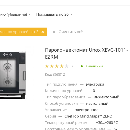
ию (убывание)
Показывать по 36
чество уровней:
от 3
Очистить всё
Пароконвектомат Unox XEVC-1011-
EZRM
В наличии
2
Код: 368812
Тип подключения
—
электрика
Количество уровней
—
10
Тип парообразования
—
инжекторный
Способ установки
—
настольный
Управление
—
электронное
Серия
—
ChefTop Mind.Maps™ ZERO
Температурный режим
—
+30...+260 °C
Расстояние между уровнями, мм
—
67