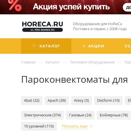
Оборудование для HoReCa
Поставка и сервис с 2008 года
КАТАЛОГ
АКЦИИ
УС
—
—
—
Главная
Каталог
Тепловое оборудование
Па
Пароконвектоматы для 
Abat (32)
Apach (39)
Atesy (5)
Distform (10)
E
Электрические (374)
Газовые (24)
Бойлерные (78)
10 уровней (110)
Показать еще