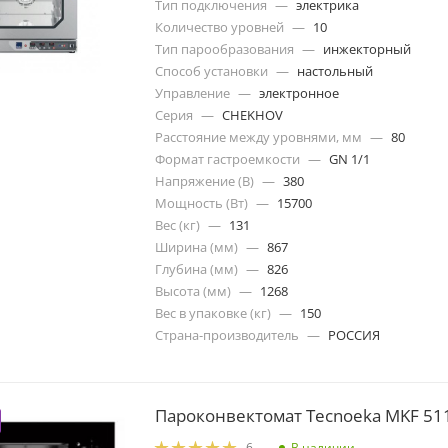
Тип подключения
—
электрика
Количество уровней
—
10
Тип парообразования
—
инжекторный
Способ установки
—
настольный
Управление
—
электронное
Серия
—
CHEKHOV
Расстояние между уровнями, мм
—
80
Формат гастроемкости
—
GN 1/1
Напряжение (В)
—
380
Мощность (Вт)
—
15700
Вес (кг)
—
131
Ширина (мм)
—
867
Глубина (мм)
—
826
Высота (мм)
—
1268
Вес в упаковке (кг)
—
150
Страна-производитель
—
РОССИЯ
Пароконвектомат Tecnoeka MKF 511
В наличии
6