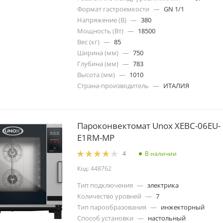
Формат гастроемкости
—
GN 1/1
Напряжение (В)
—
380
Мощность (Вт)
—
18500
Вес (кг)
—
85
Ширина (мм)
—
750
Глубина (мм)
—
783
Высота (мм)
—
1010
Страна-производитель
—
ИТАЛИЯ
Пароконвектомат Unox XEBC-06EU-
E1RM-MP
В наличии
4
Код: 448762
Тип подключения
—
электрика
Количество уровней
—
7
Тип парообразования
—
инжекторный
Способ установки
—
настольный