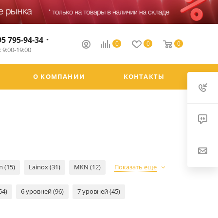
95 795-94-34
0
0
0
 9:00-19:00
О КОМПАНИИ
КОНТАКТЫ
 (15)
Lainox (31)
MKN (12)
Показать еще
54)
6 уровней (96)
7 уровней (45)