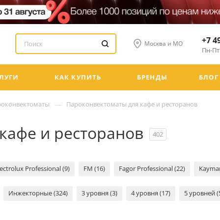
+7 4
Москва и МО
Пн-Пт:
ЛУГИ
КАК КУПИТЬ
БРЕНДЫ
БЛОГ
—
роконвектоматы
Пароконвектоматы для кафе и ресторанов
кафе и ресторанов
402
lectrolux Professional (9)
FM (16)
Fagor Professional (22)
Kayman
Инжекторные (324)
3 уровня (3)
4 уровня (17)
5 уровней (