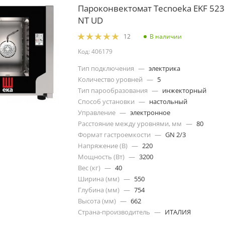
Пароконвектомат Tecnoeka EKF 523
NT UD
В наличии
12
Код: 406179
Тип подключения
—
электрика
Количество уровней
—
5
Тип парообразования
—
инжекторный
Способ установки
—
настольный
Управление
—
электронное
Расстояние между уровнями, мм
—
80
Формат гастроемкости
—
GN 2/3
Напряжение (В)
—
220
Мощность (Вт)
—
3200
Вес (кг)
—
40
Ширина (мм)
—
550
Глубина (мм)
—
754
Высота (мм)
—
662
Страна-производитель
—
ИТАЛИЯ