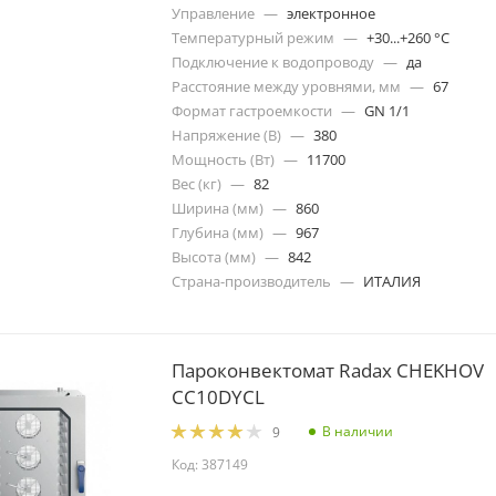
Управление
—
электронное
Температурный режим
—
+30...+260 °C
Подключение к водопроводу
—
да
Расстояние между уровнями, мм
—
67
Формат гастроемкости
—
GN 1/1
Напряжение (В)
—
380
Мощность (Вт)
—
11700
Вес (кг)
—
82
Ширина (мм)
—
860
Глубина (мм)
—
967
Высота (мм)
—
842
Страна-производитель
—
ИТАЛИЯ
Пароконвектомат Radax CHEKHOV
CC10DYCL
В наличии
9
Код: 387149