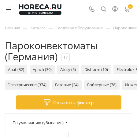
0
—
—
—
Главная
Каталог
Тепловое оборудование
Пароконвек
Пароконвектоматы
(Германия)
17
Abat (32)
Apach (39)
Atesy (5)
Distform (10)
Electrolux 
Электрические (374)
Газовые (24)
Бойлерные (78)
Инжек
Показать фильтр
По умолчанию (убывание)