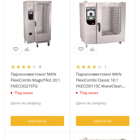
8
1
Пароконвектомат MKN
Пароконвектомат MKN
FlexiCombi MagicPilot 20.1
FlexiCombi Classic 10.1
FKECOD215TG
FKECOD115C WaveClean,
ручной душ
Под заказ
Под заказ
Цена по запросу
Цена по запросу
ЗАКАЗАТЬ
ЗАКАЗАТЬ