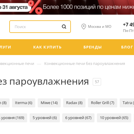
+7 4
Москва и МО
Пн-Пт:
ЛУГИ
КАК КУПИТЬ
БРЕНДЫ
БЛОГ
—
нвекционные печи
Конвекционные печи без пароувлажнения
ез пароувлажнения
57
 (8)
Iterma (6)
Miwe (14)
Radax (8)
Roller Grill (7)
Tatra 
4 уровня (169)
5 уровней (6)
6 уровней (67)
10 уровней (65)