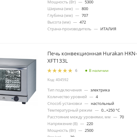
Мощность (Вт)
—
5300
Ширина (мм)
—
800
Глубина (мм)
—
707
Высота (мм)
—
472
Страна-производитель
—
ИТАЛИЯ
Печь конвекционная Hurakan HKN-
XFT133L
В наличии
6
Код: 404592
Тип подключения
—
электрика
Количество уровней
—
4
Способ установки
—
настольный
Температурный режим
—
0...+250 °C
Расстояние между уровнями, мм
—
70
Напряжение (В)
—
220
Мощность (Вт)
—
2500
Вес (кг)
—
20