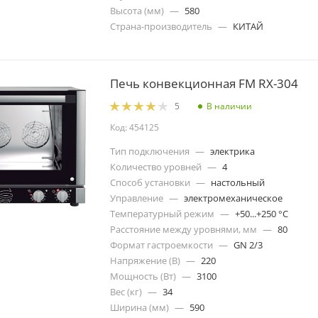
Высота (мм)
—
580
Страна-производитель
—
КИТАЙ
Печь конвекционная FM RX-304
В наличии
5
Код: 454125
Тип подключения
—
электрика
Количество уровней
—
4
Способ установки
—
настольный
Управление
—
электромеханическое
Температурный режим
—
+50...+250 °C
Расстояние между уровнями, мм
—
80
Формат гастроемкости
—
GN 2/3
Напряжение (В)
—
220
Мощность (Вт)
—
3100
Вес (кг)
—
34
Ширина (мм)
—
590