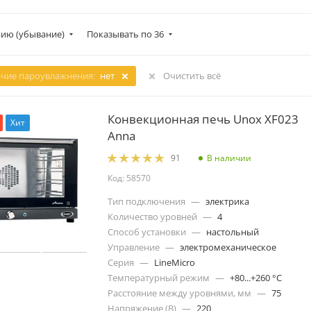
ию (убывание)
Показывать по 36
чие пароувлажнения:
нет
Очистить всё
Конвекционная печь Unox XF023
Хит
Anna
В наличии
91
Код: 58570
Тип подключения
—
электрика
Количество уровней
—
4
Способ установки
—
настольный
Управление
—
электромеханическое
Серия
—
LineMicro
Температурный режим
—
+80...+260 °C
Расстояние между уровнями, мм
—
75
Напряжение (В)
—
220