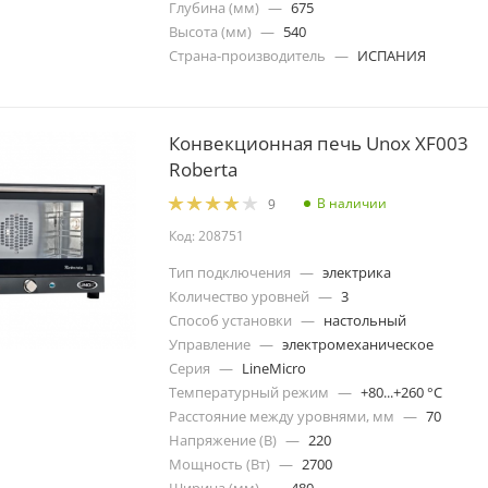
Глубина (мм)
—
675
Высота (мм)
—
540
Страна-производитель
—
ИСПАНИЯ
Конвекционная печь Unox XF003
Roberta
В наличии
9
Код: 208751
Тип подключения
—
электрика
Количество уровней
—
3
Способ установки
—
настольный
Управление
—
электромеханическое
Серия
—
LineMicro
Температурный режим
—
+80...+260 °C
Расстояние между уровнями, мм
—
70
Напряжение (В)
—
220
Мощность (Вт)
—
2700