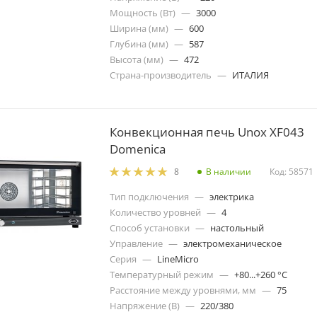
Мощность (Вт)
—
3000
Ширина (мм)
—
600
Глубина (мм)
—
587
Высота (мм)
—
472
Страна-производитель
—
ИТАЛИЯ
Конвекционная печь Unox XF043
Domenica
В наличии
Код: 58571
8
Тип подключения
—
электрика
Количество уровней
—
4
Способ установки
—
настольный
Управление
—
электромеханическое
Серия
—
LineMicro
Температурный режим
—
+80...+260 °C
Расстояние между уровнями, мм
—
75
Напряжение (В)
—
220/380