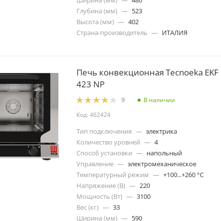
Ширина (мм)
—
480
Глубина (мм)
—
523
Высота (мм)
—
402
Страна-производитель
—
ИТАЛИЯ
Печь конвекционная Tecnoeka EKF
423 NP
В наличии
9
Код: 462424
Тип подключения
—
электрика
Количество уровней
—
4
Способ установки
—
напольный
Управление
—
электромеханическое
Температурный режим
—
+100...+260 °C
Напряжение (В)
—
220
Мощность (Вт)
—
3100
Вес (кг)
—
33
Ширина (мм)
—
590