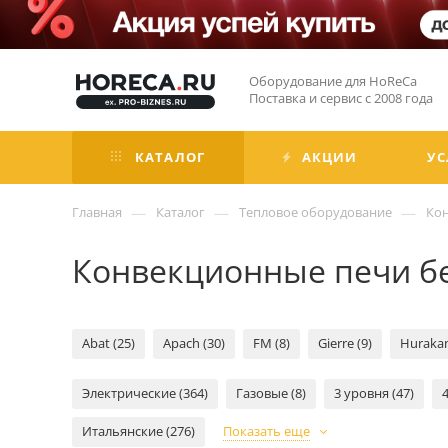
Оборудование для HoReCa
Поставка и сервис с 2008 года
КАТАЛОГ
АКЦИИ
УС
—
—
—
Главная
Каталог
Тепловое оборудование
Ко
Конвекционные печи б
Abat (25)
Apach (30)
FM (8)
Gierre (9)
Hurakan
Электрические (364)
Газовые (8)
3 уровня (47)
Итальянские (276)
Показать еще