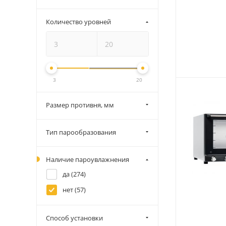
Количество уровней
3
20
Размер противня, мм
Тип парообразования
Наличие пароувлажнения
да (
274
)
нет (
57
)
Способ установки