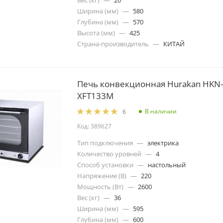
Ширина (мм)
—
580
Глубина (мм)
—
570
Высота (мм)
—
425
Страна-производитель
—
КИТАЙ
Печь конвекционная Hurakan HKN-
XFT133M
В наличии
6
Код: 389627
Тип подключения
—
электрика
Количество уровней
—
4
Способ установки
—
настольный
Напряжение (В)
—
220
Мощность (Вт)
—
2600
Вес (кг)
—
36
Ширина (мм)
—
595
Глубина (мм)
—
600