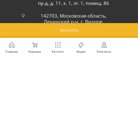
пр-д, д. 11, к. 1, эт. 1, помещ. 86
142703, Московская область,
Ленинский р-н, г. Видное,
Белокаменное шоссе, 6Ю
ЗАКАЗАТЬ
ПОДПИСАТЬСЯ НА РАССЫЛКУ
Главная
Корзина
Каталог
Акции
Контакты
ПОЛИТИКА КОНФИДЕНЦИАЛЬНОСТИ
2026 © Интернет-магазин оптовой и розничной продажи
профессионального оборудования для оснащения объектов
торговли и общепита: инвентарь, предметы сервировки, посуда
для баров, кафе и ресторанов.