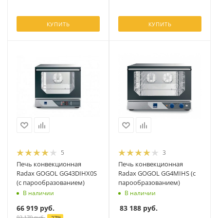
КУПИТЬ
КУПИТЬ
5
3
Печь конвекционная
Печь конвекционная
Radax GOGOL GG43DIHX0S
Radax GOGOL GG4MIHS (с
(с парообразованием)
парообразованием)
В наличии
В наличии
66 919
руб.
83 188
руб.
92 170
руб.
-
27
%