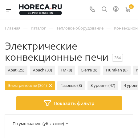
0
—
—
—
Главная
Каталог
Тепловое оборудование
Конвекцион
Электрические
конвекционные печи
364
Abat (25)
Apach (30)
FM (8)
Gierre (9)
Hurakan (8)
I
Электрические (364)
Газовые (8)
3 уровня (47)
4 уровн
Показать фильтр
По умолчанию (убывание)