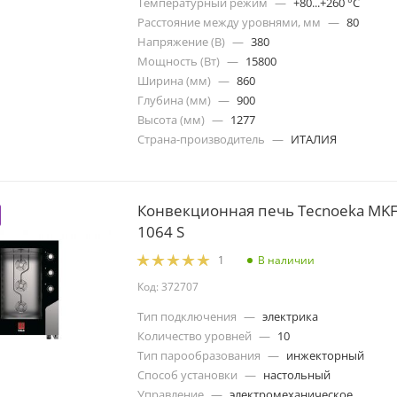
Температурный режим
—
+80...+260 °C
Расстояние между уровнями, мм
—
80
Напряжение (В)
—
380
Мощность (Вт)
—
15800
Ширина (мм)
—
860
Глубина (мм)
—
900
Высота (мм)
—
1277
Страна-производитель
—
ИТАЛИЯ
Конвекционная печь Tecnoeka MK
1064 S
В наличии
1
Код: 372707
Тип подключения
—
электрика
Количество уровней
—
10
Тип парообразования
—
инжекторный
Способ установки
—
настольный
Управление
—
электромеханическое