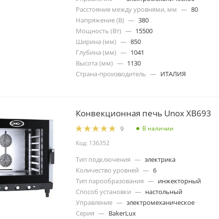
Расстояние между уровнями, мм
—
80
Напряжение (В)
—
380
Мощность (Вт)
—
15500
Ширина (мм)
—
850
Глубина (мм)
—
1041
Высота (мм)
—
1130
Страна-производитель
—
ИТАЛИЯ
Конвекционная печь Unox XB693
В наличии
9
Код: 136352
Тип подключения
—
электрика
Количество уровней
—
6
Тип парообразования
—
инжекторный
Способ установки
—
настольный
Управление
—
электромеханическое
Серия
—
BakerLux