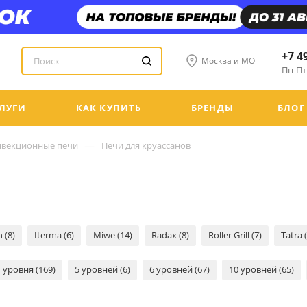
+7 4
Москва и МО
Пн-Пт:
ЛУГИ
КАК КУПИТЬ
БРЕНДЫ
БЛОГ
—
нвекционные печи
Печи для круассанов
 (8)
Iterma (6)
Miwe (14)
Radax (8)
Roller Grill (7)
Tatra 
4 уровня (169)
5 уровней (6)
6 уровней (67)
10 уровней (65)