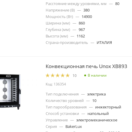
Расстояние между уровнями, мм
—
80
Напряжение (В)
—
380
Мощность (Вт)
—
14900
Ширина (мм)
—
860
Глубина (мм)
—
967
Высота (мм)
—
1162
Страна-производитель
—
ИТАЛИЯ
Конвекционная печь Unox XB893
В наличии
10
Код: 136354
Тип подключения
—
электрика
Количество уровней
—
10
Тип парообразования
—
инжекторный
Способ установки
—
напольный
Управление
—
электромеханическое
Серия
—
BakerLux