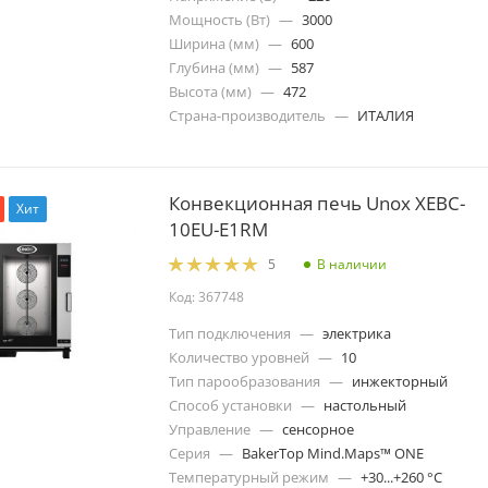
Мощность (Вт)
—
3000
Ширина (мм)
—
600
Глубина (мм)
—
587
Высота (мм)
—
472
Страна-производитель
—
ИТАЛИЯ
Конвекционная печь Unox XEBC-
Хит
10EU-E1RM
В наличии
5
Код: 367748
Тип подключения
—
электрика
Количество уровней
—
10
Тип парообразования
—
инжекторный
Способ установки
—
настольный
Управление
—
сенсорное
Серия
—
BakerTop Mind.Maps™ ONE
Температурный режим
—
+30...+260 °C