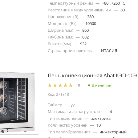
Температурный режим
—
+80...+260 °C
Расстояние между уровнями, мм
—
80
Напряжение (В)
—
380
Мощность (Вт)
—
10500
Ширина (мм)
—
860
Глубина (мм)
—
882
Высота (мм)
—
932
Страна-производитель
—
ИТАЛИЯ
Печь конвекционная Abat КЭП-10Э
В наличии
10
Код: 271318
Таймер
—
да
Максимальная нагрузка, кг
—
4
Тип подключения
—
электрика
Количество уровней
—
10
Тип парообразования
—
инжекторный