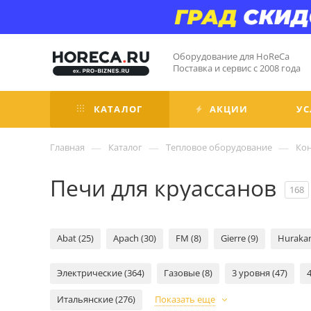
Оборудование для HoReCa
Поставка и сервис с 2008 года
КАТАЛОГ
АКЦИИ
УС
—
—
—
Главная
Каталог
Тепловое оборудование
Ко
Печи для круассанов
168
Abat (25)
Apach (30)
FM (8)
Gierre (9)
Hurakan
Электрические (364)
Газовые (8)
3 уровня (47)
Итальянские (276)
Показать еще