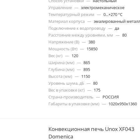
Способ установки
—
настольный
Управление
—
электромеханическое
Температурный режим
—
0...+270 °C
Материал корпуса
—
эмалированный метал
Подключение к водопроводу
—
да
Расстояние между уровнями, мм
—
80
Напряжение (В)
—
380
Мощность (Вт)
—
15850
Вес (кг)
—
120
Ширина (мм)
—
865
Глубина (мм)
—
895
Высота (мм)
—
1150
Уровень шума, дБ
—
80
Вес в упаковке (кг)
—
175
Страна-производитель
—
РОССИЯ
Габариты в упаковке (мм)
—
1020х950х1360
Конвекционная печь Unox XF043
Domenica