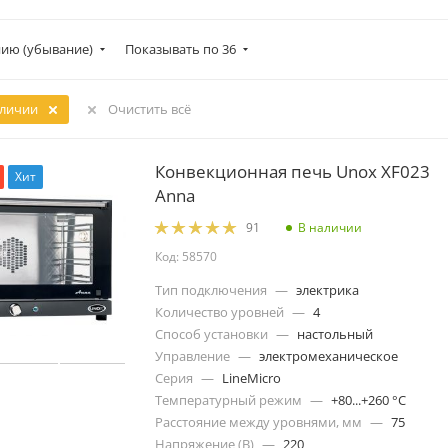
ию (убывание)
Показывать по 36
аличии
Очистить всё
Конвекционная печь Unox XF023
Хит
Anna
В наличии
91
Код: 58570
Тип подключения
—
электрика
Количество уровней
—
4
Способ установки
—
настольный
Управление
—
электромеханическое
Серия
—
LineMicro
Температурный режим
—
+80...+260 °C
Расстояние между уровнями, мм
—
75
Напряжение (В)
—
220