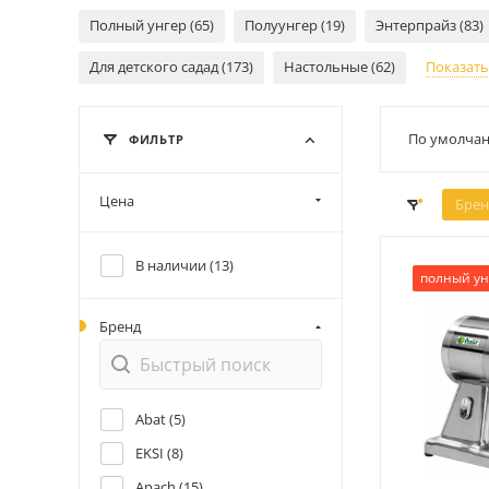
Полный унгер (65)
Полуунгер (19)
Энтерпрайз (83)
Для детского садад (173)
Настольные (62)
Показать
По умолчан
ФИЛЬТР
Цена
Брен
В наличии (
13
)
полный ун
Бренд
Abat (
5
)
EKSI (
8
)
Apach (
15
)