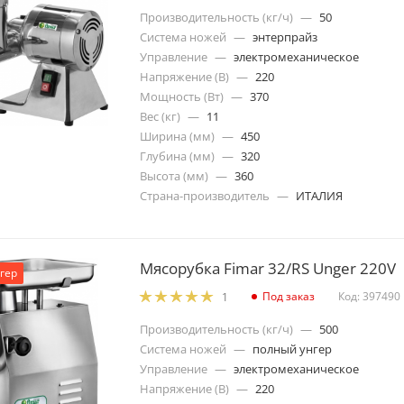
Производительность (кг/ч)
—
50
Система ножей
—
энтерпрайз
Управление
—
электромеханическое
Напряжение (В)
—
220
Мощность (Вт)
—
370
Вес (кг)
—
11
Ширина (мм)
—
450
Глубина (мм)
—
320
Высота (мм)
—
360
Страна-производитель
—
ИТАЛИЯ
Мясорубка Fimar 32/RS Unger 220V
гер
Под заказ
Код: 397490
1
Производительность (кг/ч)
—
500
Система ножей
—
полный унгер
Управление
—
электромеханическое
Напряжение (В)
—
220