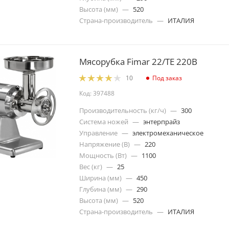
Высота (мм)
—
520
Страна-производитель
—
ИТАЛИЯ
Мясорубка Fimar 22/TE 220В
Под заказ
10
Код: 397488
Производительность (кг/ч)
—
300
Система ножей
—
энтерпрайз
Управление
—
электромеханическое
Напряжение (В)
—
220
Мощность (Вт)
—
1100
Вес (кг)
—
25
Ширина (мм)
—
450
Глубина (мм)
—
290
Высота (мм)
—
520
Страна-производитель
—
ИТАЛИЯ