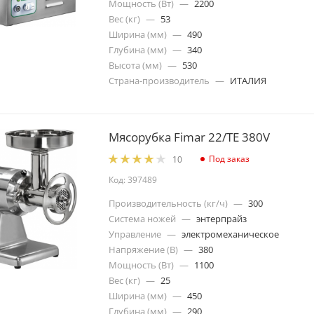
Мощность (Вт)
—
2200
Вес (кг)
—
53
Ширина (мм)
—
490
Глубина (мм)
—
340
Высота (мм)
—
530
Страна-производитель
—
ИТАЛИЯ
Мясорубка Fimar 22/TE 380V
Под заказ
10
Код: 397489
Производительность (кг/ч)
—
300
Система ножей
—
энтерпрайз
Управление
—
электромеханическое
Напряжение (В)
—
380
Мощность (Вт)
—
1100
Вес (кг)
—
25
Ширина (мм)
—
450
Глубина (мм)
—
290