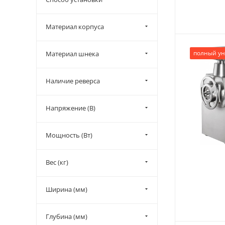
Лепсе (
1
)
Пермьторгмаш (
11
)
Материал корпуса
Торгмаш (
12
)
полный ун
Материал шнека
Торгтехмаш (
5
)
Наличие реверса
Напряжение (В)
Мощность (Вт)
Вес (кг)
Ширина (мм)
Глубина (мм)