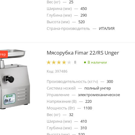
Вес (кг)
—
25
Ширина (мм)
—
450
Глубина (мм)
—
290
Высота (мм)
—
520
Страна-производитель
—
ИТАЛИЯ
Мясорубка Fimar 22/RS Unger
гер
В наличии
8
Код: 397486
Производительность (кг/ч)
—
300
Система ножей
—
полный унгер
Управление
—
электромеханическое
Напряжение (В)
—
220
Мощность (Вт)
—
1100
Вес (кг)
—
32
Ширина (мм)
—
410
Глубина (мм)
—
310
Высота (мм)
—
520