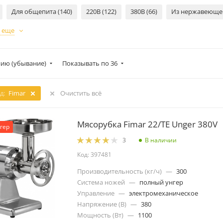
Для общепита (140)
220В (122)
380В (66)
Из нержавеющей 
 еще
ию (убывание)
Показывать по 36
д:
Fimar
Очистить всё
Мясорубка Fimar 22/TE Unger 380V
гер
В наличии
3
Код: 397481
Производительность (кг/ч)
—
300
Система ножей
—
полный унгер
Управление
—
электромеханическое
Напряжение (В)
—
380
Мощность (Вт)
—
1100