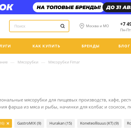
+7 4
Москва и МО
Пн-Пт:
ЛУГИ
КАК КУПИТЬ
БРЕНДЫ
БЛОГ
—
—
ание
Мясорубки
Мясорубки Fimar
ональные мясорубки для пищевых производств, кафе, ресто
ния фарша из мяса и рыбы, начинки для колбас и сосисок, 
16)
GastroMIX (9)
Hurakan (15)
Koneteollisuus (KT) (9)
Ro