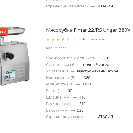
Страна-производитель
—
ИТАЛИЯ
Мясорубка Fimar 22/RS Unger 380V
гер
В наличии
7
Код: 397555
Производительность (кг/ч)
—
300
Система ножей
—
полный унгер
Управление
—
электромеханическое
Напряжение (В)
—
380
Мощность (Вт)
—
1100
Вес (кг)
—
32
Ширина (мм)
—
410
Глубина (мм)
—
310
Высота (мм)
—
520
Страна-производитель
—
ИТАЛИЯ