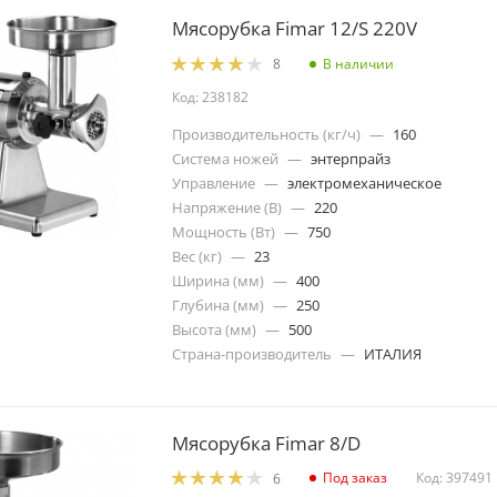
Мясорубка Fimar 12/S 220V
В наличии
8
Код: 238182
Производительность (кг/ч)
—
160
Система ножей
—
энтерпрайз
Управление
—
электромеханическое
Напряжение (В)
—
220
Мощность (Вт)
—
750
Вес (кг)
—
23
Ширина (мм)
—
400
Глубина (мм)
—
250
Высота (мм)
—
500
Страна-производитель
—
ИТАЛИЯ
Мясорубка Fimar 8/D
Под заказ
Код: 397491
6