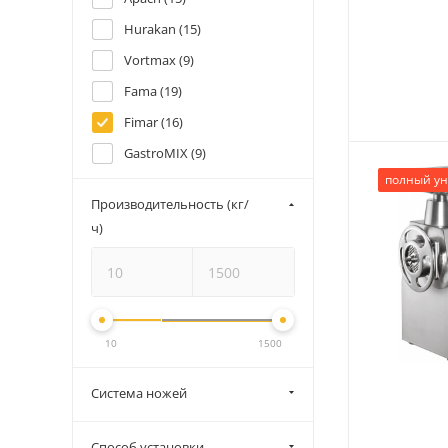
Hurakan (
15
)
Vortmax (
9
)
Fama (
19
)
Fimar (
16
)
GastroMIX (
9
)
полный ун
Gastrorag (
4
)
Производительность (кг/
Kocateq (
3
)
ч)
Koncar (
1
)
Koneteollisuus (KT) (
9
)
Liloma (
2
)
Rosso (
12
)
10
1500
Sirman (
14
)
Система ножей
Starfood (
5
)
Viatto (
14
)
Способ установки