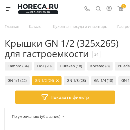
0
—
—
—
Главная
Каталог
Кухонная посуда и инвентарь
Гастро
Крышки GN 1/2 (325x265)
для гастроемкости
24
Cambro (34)
EKSI (20)
Hurakan (18)
Kocateq (8)
Pujadas
GN 1/1 (22)
GN 1/2 (24)
GN 1/3 (23)
GN 1/4 (18)
GN 1
Показать фильтр
По умолчанию (убывание)