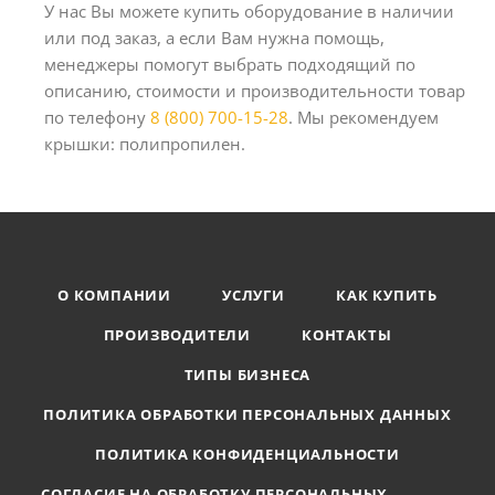
У нас Вы можете купить оборудование в наличии
или под заказ, а если Вам нужна помощь,
менеджеры помогут выбрать подходящий по
описанию, стоимости и производительности товар
по телефону
8 (800) 700-15-28
. Мы рекомендуем
крышки: полипропилен.
О КОМПАНИИ
УСЛУГИ
КАК КУПИТЬ
ПРОИЗВОДИТЕЛИ
КОНТАКТЫ
ТИПЫ БИЗНЕСА
ПОЛИТИКА ОБРАБОТКИ ПЕРСОНАЛЬНЫХ ДАННЫХ
ПОЛИТИКА КОНФИДЕНЦИАЛЬНОСТИ
СОГЛАСИЕ НА ОБРАБОТКУ ПЕРСОНАЛЬНЫХ