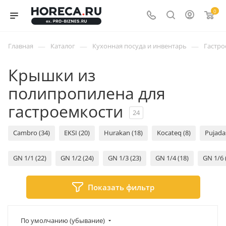
0
—
—
—
Главная
Каталог
Кухонная посуда и инвентарь
Гастро
Крышки из
полипропилена для
гастроемкости
24
Cambro (34)
EKSI (20)
Hurakan (18)
Kocateq (8)
Pujadas
GN 1/1 (22)
GN 1/2 (24)
GN 1/3 (23)
GN 1/4 (18)
GN 1/6 
Показать фильтр
По умолчанию (убывание)