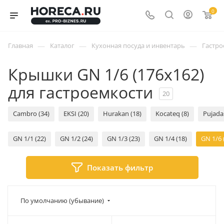
0
—
—
—
Главная
Каталог
Кухонная посуда и инвентарь
Гастро
Крышки GN 1/6 (176х162)
для гастроемкости
20
Cambro (34)
EKSI (20)
Hurakan (18)
Kocateq (8)
Pujadas
GN 1/1 (22)
GN 1/2 (24)
GN 1/3 (23)
GN 1/4 (18)
GN 1/6 
Показать фильтр
По умолчанию (убывание)