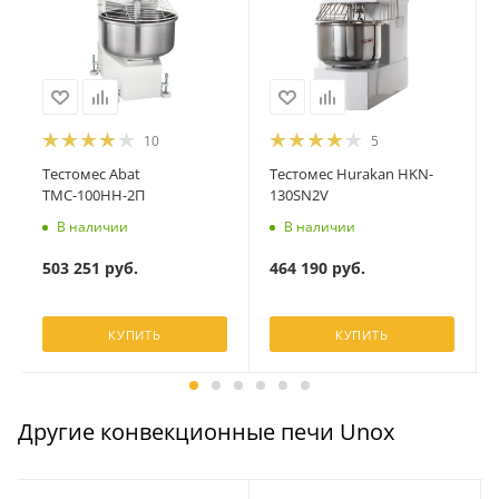
10
5
Тестомес Abat
Тестомес Hurakan HKN-
ТМС-100НН-2П
130SN2V
В наличии
В наличии
503 251
руб.
464 190
руб.
КУПИТЬ
КУПИТЬ
Другие конвекционные печи Unox