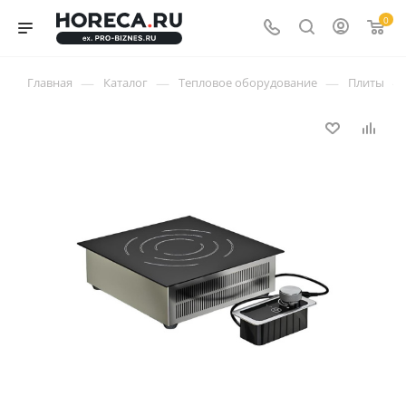
0
—
—
—
—
Главная
Каталог
Тепловое оборудование
Плиты