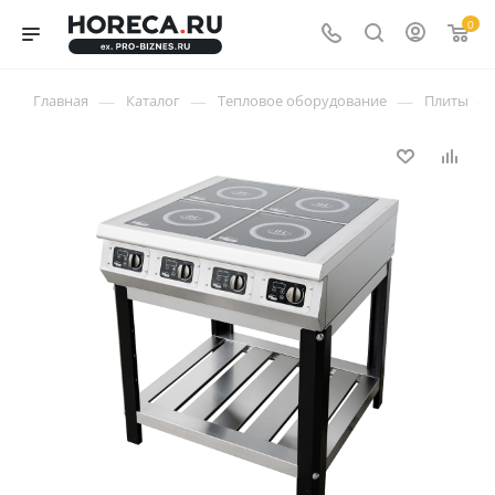
0
—
—
—
—
Главная
Каталог
Тепловое оборудование
Плиты