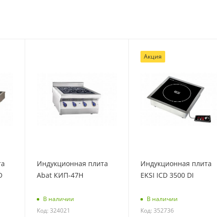
Акция
та
Индукционная плита
Индукционная плита
D
Abat КИП-47Н
EKSI ICD 3500 DI
В наличии
В наличии
Код: 324021
Код: 352736