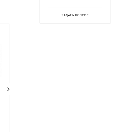
ЗАДАТЬ ВОПРОС
Индукционная плита
Индукционная плита
Hurakan HKN-ICF35D
Hurakan HKN-ICF35TM
В наличии
В наличии
Код: 362623
Код: 362624