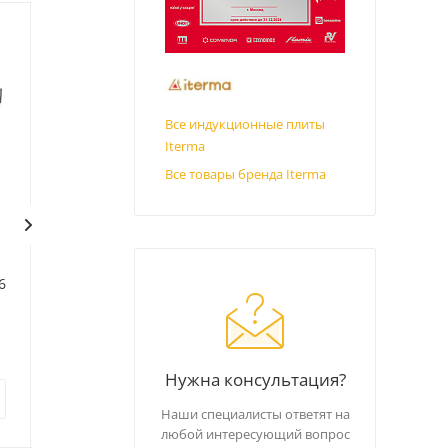
Все индукционные плиты
Iterma
Все товары бренда Iterma
Плита Iterma
Плита Iterma
60
ПКИ-4ПР/5,0/840/850/360
ПКИ-4КВ/3,5/840/850/360
В наличии
В наличии
Код: 426119
Код: 426118
Нужна консультация?
218 746
руб.
172 412
руб.
Наши специалисты ответят на
любой интересующий вопрос