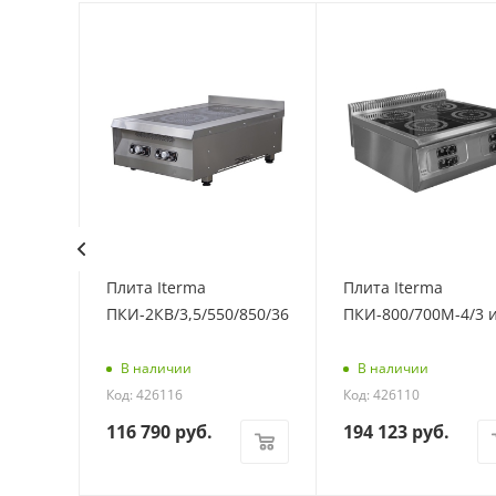
Плита Iterma
Плита Iterma
/5
ПКИ-2КВ/3,5/550/850/360
ПКИ-800/700М-4/3 
В наличии
В наличии
Код: 426116
Код: 426110
116 790
руб.
194 123
руб.