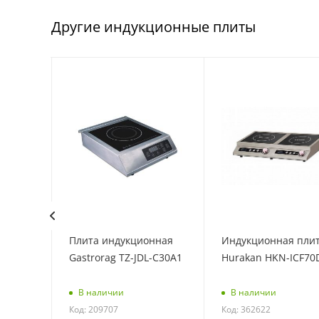
Другие индукционные плиты
лита
Плита индукционная
Индукционная пли
Gastrorag TZ-JDL-C30A1
Hurakan HKN-ICF70
В наличии
В наличии
Код: 209707
Код: 362622