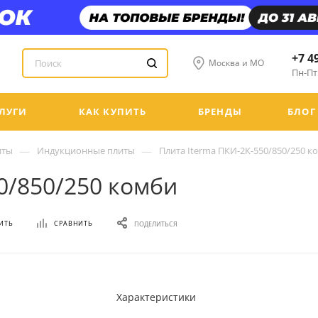
+7 4
Москва и МО
Пн-Пт:
ЛУГИ
КАК КУПИТЬ
БРЕНДЫ
БЛОГ
—
—
иты
Индукционные плиты
Плита Iterma ПКИ-2К-550/850/250 к
0/850/250 комби
ИТЬ
СРАВНИТЬ
ПОДЕЛИТЬСЯ
Характеристики