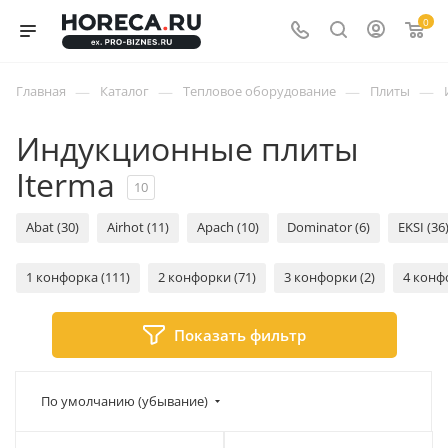
0
—
—
—
—
Главная
Каталог
Тепловое оборудование
Плиты
Индукционные плиты
Iterma
10
Abat (30)
Airhot (11)
Apach (10)
Dominator (6)
EKSI (36
1 конфорка (111)
2 конфорки (71)
3 конфорки (2)
4 конф
Показать фильтр
По умолчанию (убывание)