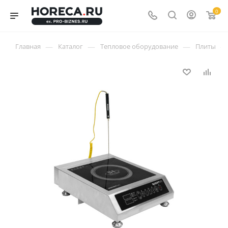
0
—
—
—
—
Главная
Каталог
Тепловое оборудование
Плиты