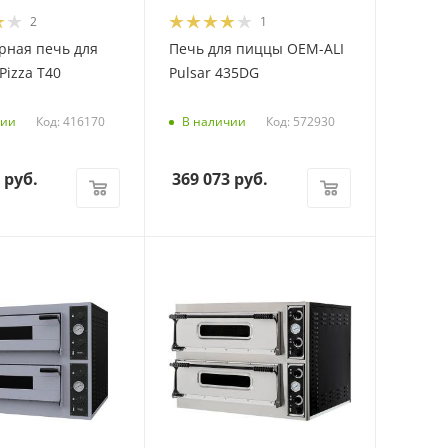
2
1
рная печь для
Печь для пиццы OEM-ALI
Pizza T40
Pulsar 435DG
Код: 416170
Код: 572930
чии
В наличии
руб.
369 073
руб.