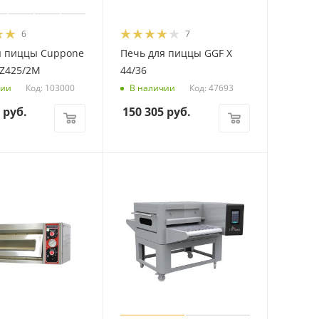
6
7
я пиццы Cuppone
Печь для пиццы GGF Х
TZ425/2M
44/36
Код: 103000
Код: 47693
чии
В наличии
руб.
150 305
руб.