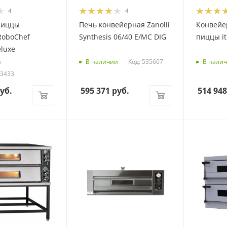
4
4
пиццы
Печь конвейерная Zanolli
Конвейе
RoboChef
Synthesis 06/40 E/MC DIG
пиццы it
luxe
Код: 535607
и
В наличии
В нали
33433
уб.
595 371
руб.
514 948