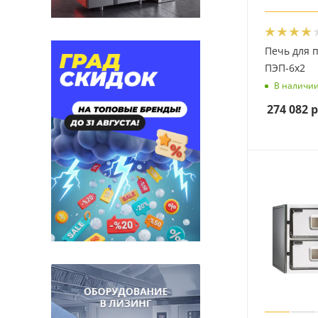
Печь для 
ПЭП-6х2
В наличи
274 082
р