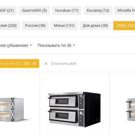
GGF (21)
GastroMIX (5)
Hurakan (11)
Kocateq (12)
Morello F
лия (226)
Россия (36)
Мини (131)
Для дома (39)
380В (182)
ию (убывание)
Показывать по 36
яжение (В):
380
Очистить всё