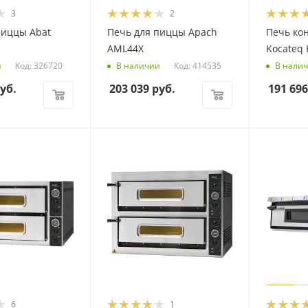
3
2
пиццы Abat
Печь для пиццы Apach
Печь ко
AML44X
Kocateq 
Код: 326720
Код: 414535
и
В наличии
В нали
уб.
203 039
руб.
191 696
6
1