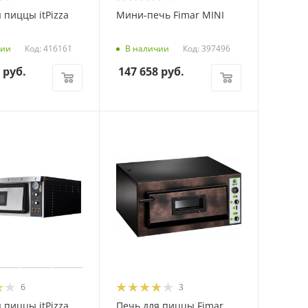
 пиццы itPizza
Мини-печь Fimar MINI
Код: 416161
Код: 397496
чии
В наличии
руб.
147 658
руб.
6
3
 пиццы itPizza
Печь для пиццы Fimar