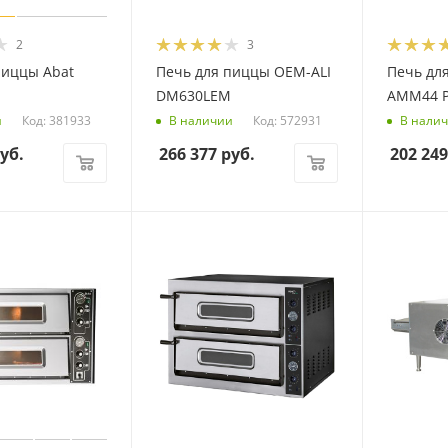
2
3
пиццы Abat
Печь для пиццы OEM-ALI
Печь дл
DM630LEM
AMM44 
Код: 381933
Код: 572931
и
В наличии
В нали
уб.
266 377
руб.
202 249