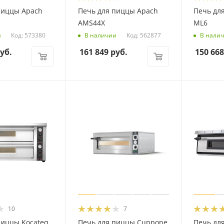
пиццы Apach
Печь для пиццы Apach
Печь для
AMS44X
ML6
Код: 573380
Код: 562877
и
В наличии
В нали
уб.
161 849
руб.
150 668
10
7
пиццы Kocateq
Печь для пиццы Cuppone
Печь для