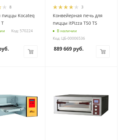
8
3
я пиццы Kocateq
Конвейерная печь для
 T
пиццы itPizza T50 TS
Код: 570224
чии
В наличии
Код: ЦБ-00006536
уб.
889 669
руб.