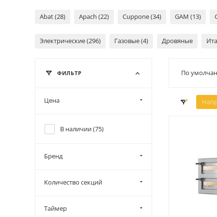
Abat (28)
Apach (22)
Cuppone (34)
GAM (13)
Электрические (296)
Газовые (4)
Дровяные
Ита
По умолчан
ФИЛЬТР
Цена
Напр
В наличии (
75
)
Бренд
Количество секций
Таймер