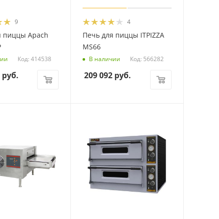
9
4
я пиццы Apach
Печь для пиццы ITPIZZA
P
MS66
Код: 414538
Код: 566282
чии
В наличии
руб.
209 092
руб.