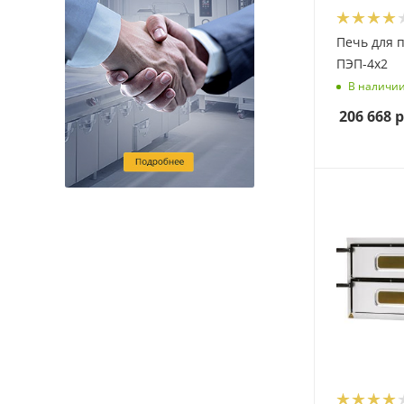
Печь для 
ПЭП-4x2
В наличи
206 668
р