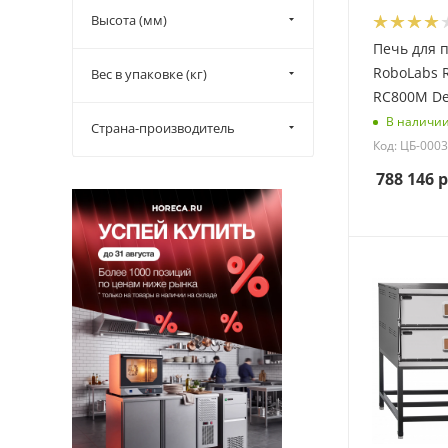
Высота (мм)
Печь для 
RoboLabs 
Вес в упаковке (кг)
RC800M De
В наличи
Страна-производитель
Код: ЦБ-000
788 146
р