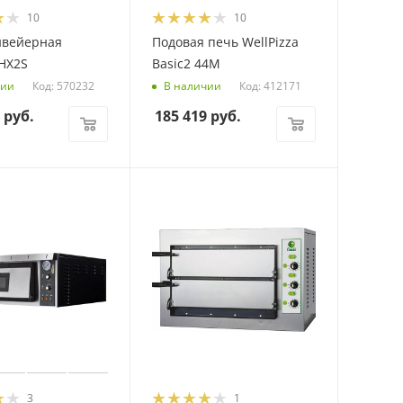
10
10
нвейерная
Подовая печь WellPizza
HX2S
Basic2 44M
Код: 570232
Код: 412171
чии
В наличии
руб.
185 419
руб.
3
1