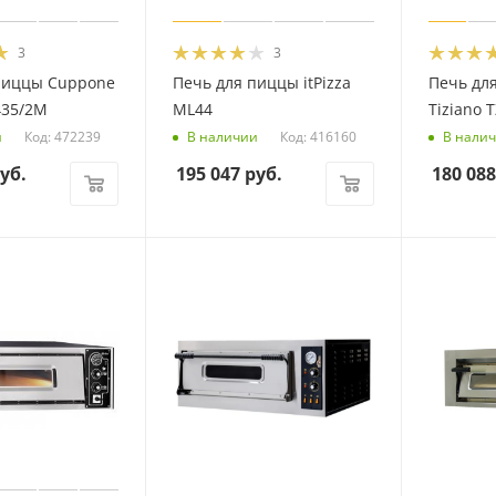
3
3
пиццы Cuppone
Печь для пиццы itPizza
Печь дл
435/2M
ML44
Tiziano 
Код: 472239
Код: 416160
и
В наличии
В нали
уб.
195 047
руб.
180 088