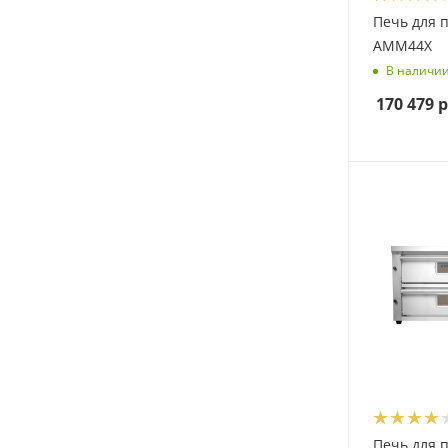
Печь для 
AMM44X
В наличи
170 479
р
Печь для 