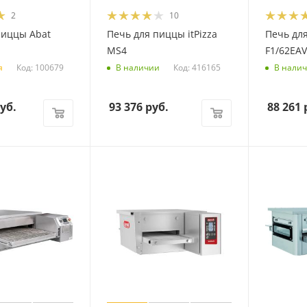
2
10
пиццы Abat
Печь для пиццы itPizza
Печь дл
MS4
F1/62EAV
Код: 100679
Код: 416165
я
В наличии
В нали
уб.
93 376
руб.
88 261
р