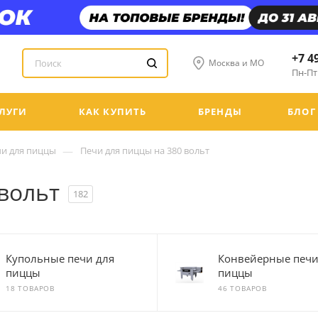
+7 4
Москва и МО
Пн-Пт:
ЛУГИ
КАК КУПИТЬ
БРЕНДЫ
БЛОГ
—
и для пиццы
Печи для пиццы на 380 вольт
вольт
182
Купольные печи для
Конвейерные печи
пиццы
пиццы
18 ТОВАРОВ
46 ТОВАРОВ