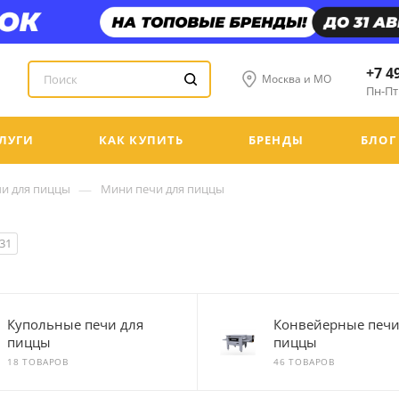
+7 4
Москва и МО
Пн-Пт:
ЛУГИ
КАК КУПИТЬ
БРЕНДЫ
БЛОГ
—
и для пиццы
Мини печи для пиццы
31
Купольные печи для
Конвейерные печи
пиццы
пиццы
18 ТОВАРОВ
46 ТОВАРОВ