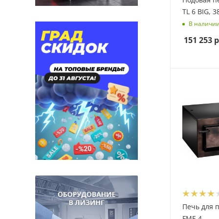
TL 6 BIG, 3
В наличи
151 253
р
Печь для 
FME 4