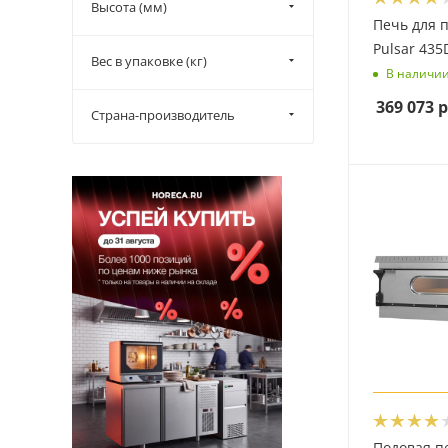
Высота (мм)
Печь для 
Pulsar 435
Вес в упаковке (кг)
В наличи
369 073
р
Страна-производитель
Подовая пе