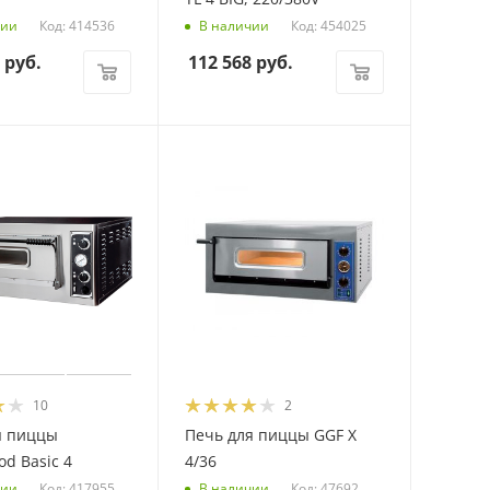
Код: 414536
Код: 454025
чии
В наличии
руб.
112 568
руб.
10
2
я пиццы
Печь для пиццы GGF Х
od Basic 4
4/36
Код: 417955
Код: 47692
чии
В наличии