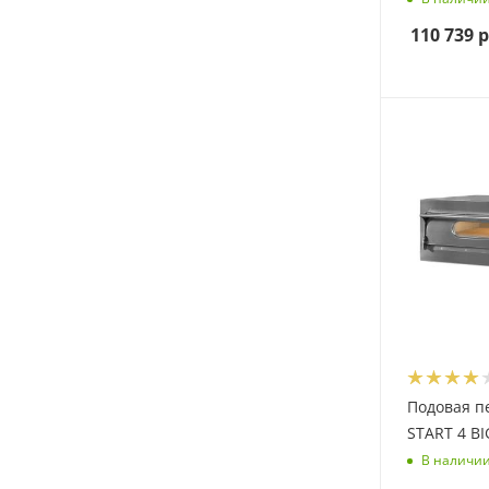
110 739
р
Подовая пе
START 4 BI
В наличи