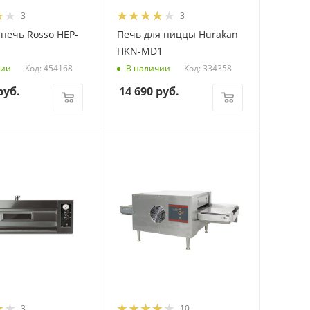
3
3
печь Rosso HEP-
Печь для пиццы Hurakan
HKN-MD1
Код: 454168
Код: 334358
чии
В наличии
уб.
14 690
руб.
3
10