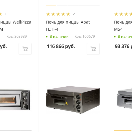
1
2
пиццы WellPizza
Печь для пиццы Abat
Печь для
4M
ПЭП-4
MS4
Код: 303939
Код: 100679
и
В наличии
В нали
уб.
116 866
руб.
93 376
р