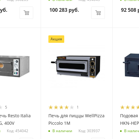
уб.
100 283
руб.
92 508
р
Акция
5
1
чь Resto Italia
Печь для пиццы WellPizza
Подовая
G, 400V
Piccolo 1M
HKN-HEP
Код: 454042
Код: 303937
и
В наличии
В нали