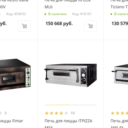
80V
ML6
Tiziano 
Код: 454032
Код: 416161
и
В наличии
В нали
уб.
150 668
руб.
130 579
3
10
пиццы Fimar
Печь для пиццы ITPIZZA
Печь дл
MS6
AML4X