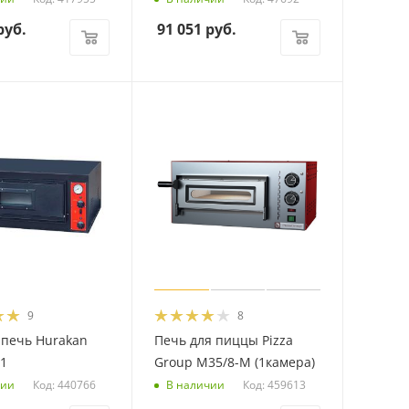
уб.
91 051
руб.
9
8
 печь Hurakan
Печь для пиццы Pizza
1
Group M35/8-M (1камера)
Код: 440766
Код: 459613
чии
В наличии