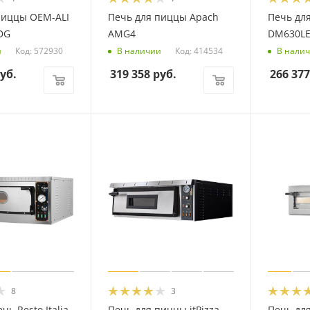
пиццы OEM-ALI
Печь для пиццы Apach
Печь дл
DG
AMG4
DM630L
Код: 572930
Код: 414534
и
В наличии
В нали
уб.
319 358
руб.
266 377
8
3
чь Resto Italia
Печь для пиццы itPizza
Печь дл