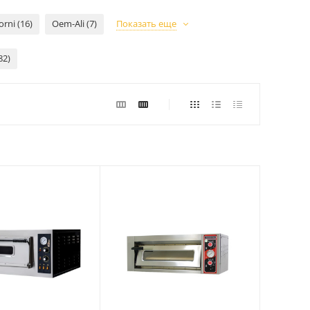
orni (16)
Oem-Ali (7)
Показать еще
82)