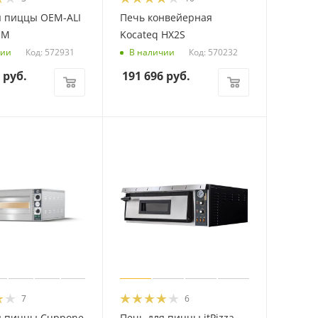
я пиццы OEM-ALI
Печь конвейерная
EM
Kocateq HX2S
Код: 572931
Код: 570232
чии
В наличии
руб.
191 696
руб.
7
6
я пиццы Cuppone
Печь для пиццы itPizza