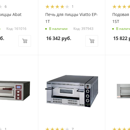
6
1
пиццы Abat
Печь для пиццы Viatto EP-
Подовая 
1T
1ST
Код: 161016
Код: 397943
и
В наличии
В нали
б.
16 342
руб.
15 822
р
1
7