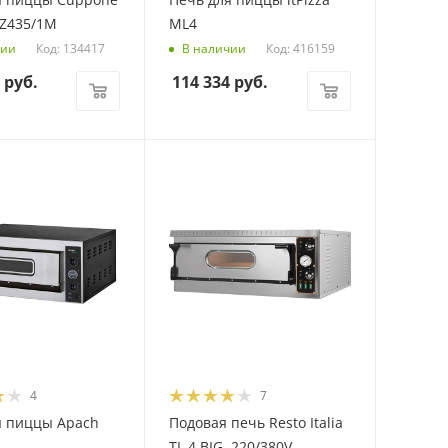
TZ435/1M
ML4
Код: 134417
Код: 416159
чии
В наличии
руб.
114 334
руб.
4
7
я пиццы Apach
Подовая печь Resto Italia
TL 4 BIG, 220/380V