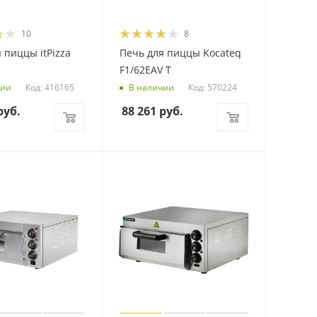
10
8
 пиццы itPizza
Печь для пиццы Kocateq
F1/62EAV T
Код: 416165
Код: 570224
чии
В наличии
уб.
88 261
руб.