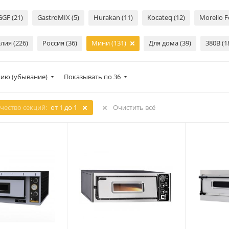
GGF (21)
GastroMIX (5)
Hurakan (11)
Kocateq (12)
Morello F
лия (226)
Россия (36)
Мини (131)
Для дома (39)
380В (1
ию (убывание)
Показывать по 36
чество секций:
от 1 до 1
Очистить всё