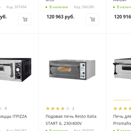
Код: 397494
Код: 566280
и
В наличии
В нали
уб.
120 963
руб.
120 916
4
2
пиццы ITPIZZA
Подовая печь Resto Italia
Печь дл
START 6, 230/400V
Prismafo
Код: 566283
Код: 454045
и
В наличии
В нали