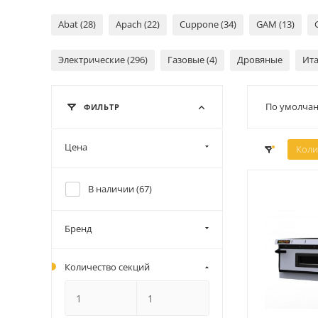
Abat (28)
Apach (22)
Cuppone (34)
GAM (13)
Электрические (296)
Газовые (4)
Дровяные
Ита
По умолчан
ФИЛЬТР
Цена
Коли
В наличии (
67
)
Бренд
Количество секций