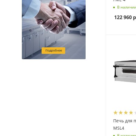
В наличи
122 960
р
Печь для 
MSL4
В наличи