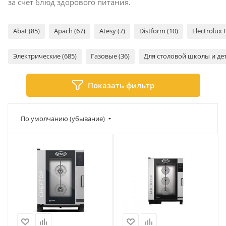
за счет блюд здорового питания.
Abat (85)
Apach (67)
Atesy (7)
Distform (10)
Electrolux 
Электрические (685)
Газовые (36)
Для столовой школы и дет
Показать фильтр
По умолчанию (убывание)