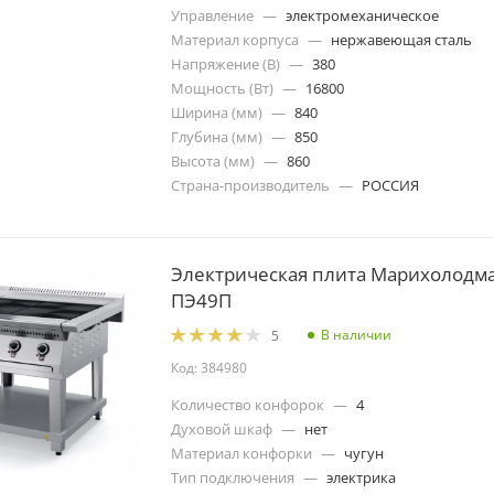
Управление
—
электромеханическое
Материал корпуса
—
нержавеющая сталь
Напряжение (В)
—
380
Мощность (Вт)
—
16800
Ширина (мм)
—
840
Глубина (мм)
—
850
Высота (мм)
—
860
Страна-производитель
—
РОССИЯ
Электрическая плита Марихолодм
ПЭ49П
В наличии
5
Код: 384980
Количество конфорок
—
4
Духовой шкаф
—
нет
Материал конфорки
—
чугун
Тип подключения
—
электрика