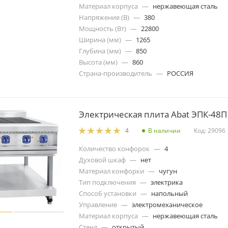
Материал корпуса
—
нержавеющая сталь
Напряжение (В)
—
380
Мощность (Вт)
—
22800
Ширина (мм)
—
1265
Глубина (мм)
—
850
Высота (мм)
—
860
Страна-производитель
—
РОССИЯ
Электрическая плита Abat ЭПК-48П
В наличии
Код: 29096
4
Количество конфорок
—
4
Духовой шкаф
—
нет
Материал конфорки
—
чугун
Тип подключения
—
электрика
Способ установки
—
напольный
Управление
—
электромеханическое
Материал корпуса
—
нержавеющая сталь
Стенд
—
открытый