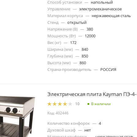
Способ установки
—
напольный
Управление
—
электромеханическое
Материал корпуса
—
нержавеющая сталь
Стенд
—
открытый
Напряжение (В)
—
380
Мощность (Вт)
—
12000
Вес (кг)
—
172
Ширина (мм)
—
840
Глубина (мм)
—
850
Высота (мм)
—
860
Страна-производитель
—
РОССИЯ
Электрическая плита Kayman ПЭ-4-
В наличии
10
Код: 402446
Количество конфорок
—
4
Духовой шкаф
—
нет
Материал конфорки
—
нержавеющая сталь