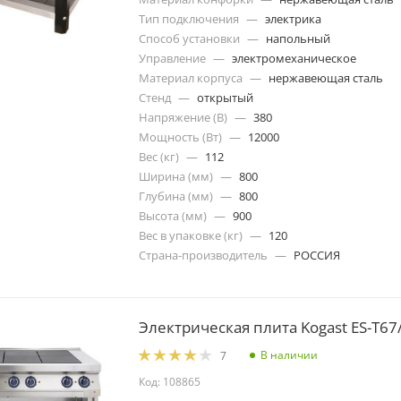
Тип подключения
—
электрика
Способ установки
—
напольный
Управление
—
электромеханическое
Материал корпуса
—
нержавеющая сталь
Стенд
—
открытый
Напряжение (В)
—
380
Мощность (Вт)
—
12000
Вес (кг)
—
112
Ширина (мм)
—
800
Глубина (мм)
—
800
Высота (мм)
—
900
Вес в упаковке (кг)
—
120
Страна-производитель
—
РОССИЯ
Электрическая плита Kogast ES-T67
В наличии
7
Код: 108865