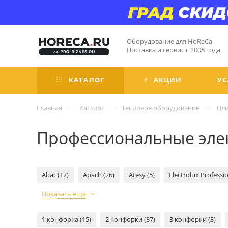
Оборудование для HoReCa
Поставка и сервис с 2008 года
КАТАЛОГ
АКЦИИ
УС
—
—
—
Главная
Каталог
Тепловое оборудование
Пл
Профессиональные элек
Abat (17)
Apach (26)
Atesy (5)
Electrolux Professio
Показать еще
1 конфорка (15)
2 конфорки (37)
3 конфорки (3)