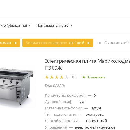
ию (убывание)
Показывать по 36
аличии
Количество конфорок:
от 1 до 6
Очистить всё
Электрическая плита Марихолодм
ПЭ69Ж
В наличии
10
Код: 370776
Количество конфорок
—
6
Духовой шкаф
—
да
Материал конфорки
—
чугун
Тип подключения
—
электрика
Способ установки
—
напольный
Управление
—
электромеханическое