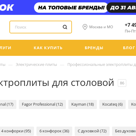
+7 4
Москва и МО
Пн-Пт:
ЛУГИ
КАК КУПИТЬ
БРЕНДЫ
БЛОГ
—
—
иты
Электрические плиты
Профессиональные электроплиты д
троплиты для столовой
86
nal (17)
Fagor Professional (12)
Kayman (18)
Kocateq (6)
Ko
4 конфорки (95)
6 конфорок (36)
С духовкой (72)
Без духовк