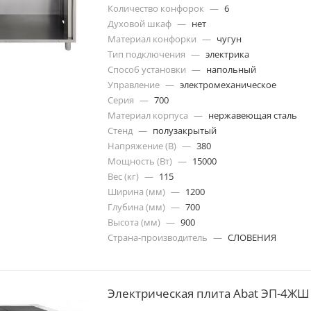
Количество конфорок
—
6
Духовой шкаф
—
нет
Материал конфорки
—
чугун
Тип подключения
—
электрика
Способ установки
—
напольный
Управление
—
электромеханическое
Серия
—
700
Материал корпуса
—
нержавеющая сталь
Стенд
—
полузакрытый
Напряжение (В)
—
380
Мощность (Вт)
—
15000
Вес (кг)
—
115
Ширина (мм)
—
1200
Глубина (мм)
—
700
Высота (мм)
—
900
Страна-производитель
—
СЛОВЕНИЯ
Электрическая плита Abat ЭП-4ЖШ