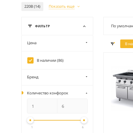
220В (14)
Показать еще
По умолчан
ФИЛЬТР
Цена
В н
В наличии (
86
)
Бренд
Количество конфорок
1
6