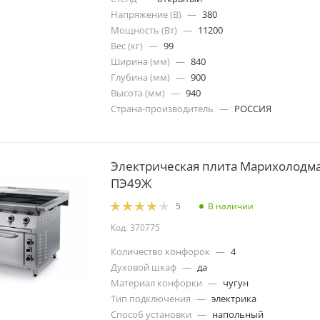
Напряжение (В)
—
380
Мощность (Вт)
—
11200
Вес (кг)
—
99
Ширина (мм)
—
840
Глубина (мм)
—
900
Высота (мм)
—
940
Страна-производитель
—
РОССИЯ
Электрическая плита Марихолодм
ПЭ49Ж
В наличии
5
Код: 370775
Количество конфорок
—
4
Духовой шкаф
—
да
Материал конфорки
—
чугун
Тип подключения
—
электрика
Способ установки
—
напольный