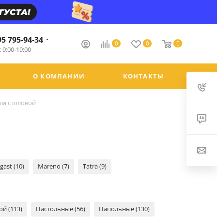
95 795-94-34
0
0
0
 9:00-19:00
О КОМПАНИИ
КОНТАКТЫ
ля столовой
gast (10)
Mareno (7)
Tatra (9)
ой (113)
Настольные (56)
Напольные (130)