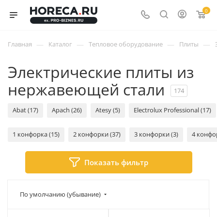
0
—
—
—
—
Главная
Каталог
Тепловое оборудование
Плиты
Электрические плиты из
нержавеющей стали
174
Abat (17)
Apach (26)
Atesy (5)
Electrolux Professional (17)
1 конфорка (15)
2 конфорки (37)
3 конфорки (3)
4 конфо
Показать фильтр
По умолчанию (убывание)