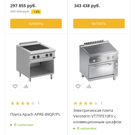
297 855
руб.
343 438
руб.
347 590
руб.
-
14
%
КУПИТЬ
КУПИТЬ
1
1
Электрическая плита
Плита Apach APRE-89QP/PL
Veroterm VT7TPE10FV с
конвекционным шкафом
В наличии
В наличии