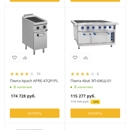
10
6
Плита Apach APRE-47QP/PL
Плита Abat ЭП-6ЖШ-01
В наличии
В наличии
174 728
руб.
115 277
руб.
174 166
руб.
-
34
%
КУПИТЬ
КУПИТЬ