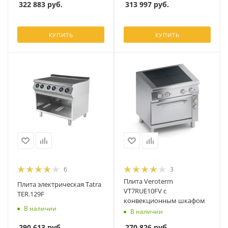
322 883
руб.
313 997
руб.
КУПИТЬ
КУПИТЬ
6
3
Плита Veroterm
Плита электрическая Tatra
VT7RUE10FV с
TER.129F
конвекционным шкафом
В наличии
В наличии
290 613
руб.
270 826
руб.