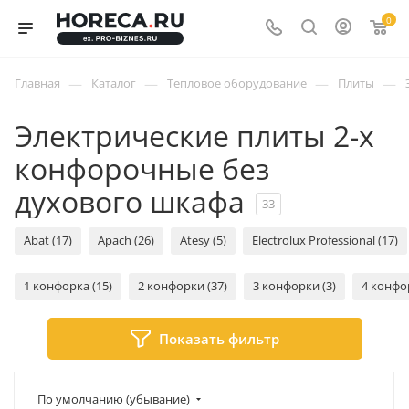
0
—
—
—
—
Главная
Каталог
Тепловое оборудование
Плиты
Электрические плиты 2-х
конфорочные без
духового шкафа
33
Abat (17)
Apach (26)
Atesy (5)
Electrolux Professional (17)
1 конфорка (15)
2 конфорки (37)
3 конфорки (3)
4 конфо
Показать фильтр
По умолчанию (убывание)